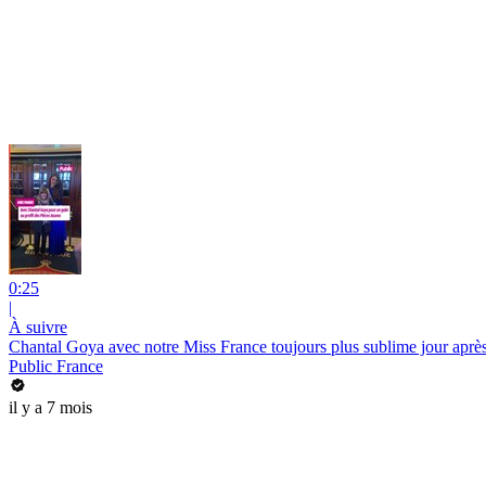
0:25
|
À suivre
Chantal Goya avec notre Miss France toujours plus sublime jour après 
Public France
il y a 7 mois