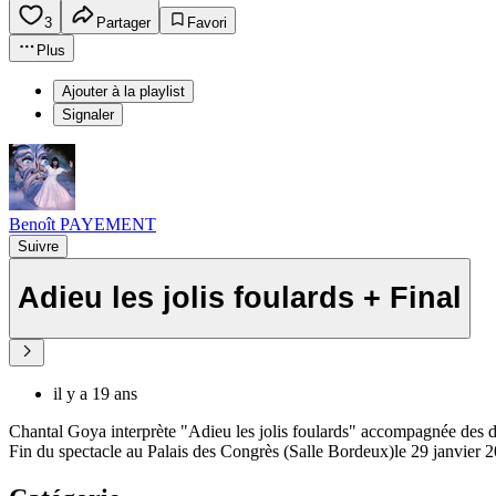
3
Partager
Favori
Plus
Ajouter à la playlist
Signaler
Benoît PAYEMENT
Suivre
Adieu les jolis foulards + Final
il y a 19 ans
Chantal Goya interprète "Adieu les jolis foulards" accompagnée des 
Fin du spectacle au Palais des Congrès (Salle Bordeux)le 29 janvier 