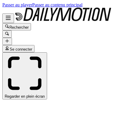
Passer au player
Passer au contenu principal
Rechercher
Se connecter
Regarder en plein écran