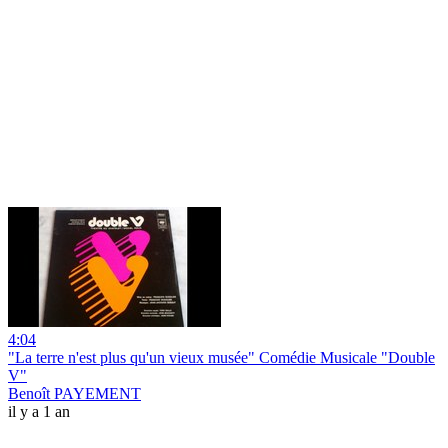
4:04
"La terre n'est plus qu'un vieux musée" Comédie Musicale "Double
V"
Benoît PAYEMENT
il y a 1 an