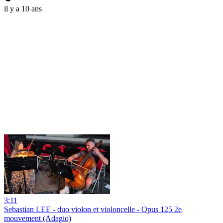
il y a 10 ans
3:11
Sebastian LEE - duo violon et violoncelle - Opus 125 2e
mouvement (Adagio)