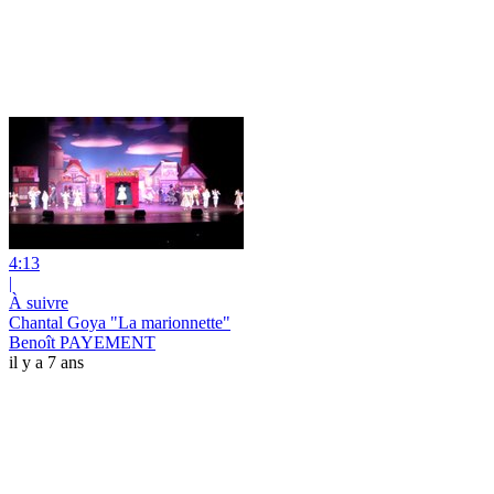
4:13
|
À suivre
Chantal Goya "La marionnette"
Benoît PAYEMENT
il y a 7 ans