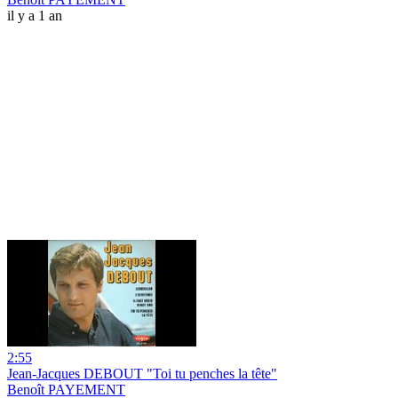
il y a 1 an
2:55
Jean-Jacques DEBOUT "Toi tu penches la tête"
Benoît PAYEMENT