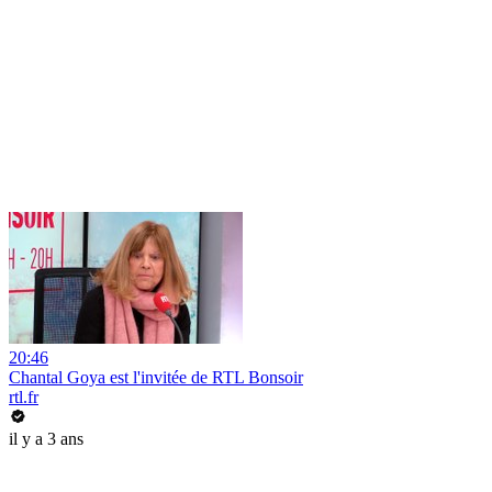
20:46
Chantal Goya est l'invitée de RTL Bonsoir
rtl.fr
il y a 3 ans