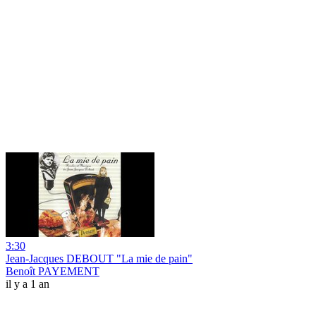
3:30
Jean-Jacques DEBOUT "La mie de pain"
Benoît PAYEMENT
il y a 1 an