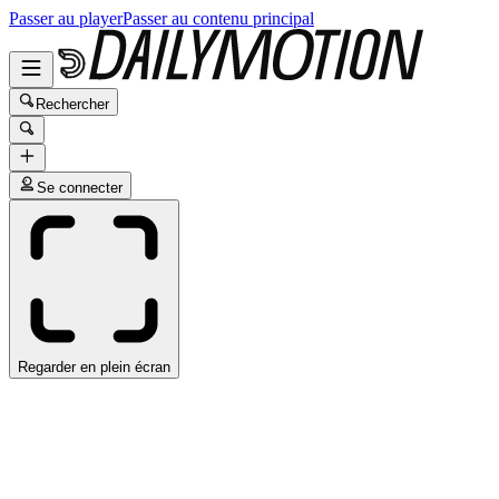
Passer au player
Passer au contenu principal
Rechercher
Se connecter
Regarder en plein écran