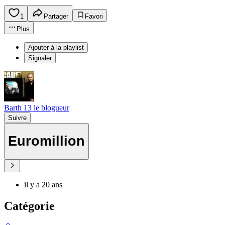
1
Partager
Favori
Plus
Ajouter à la playlist
Signaler
Barth 13 le blogueur
Suivre
Euromillion
il y a 20 ans
Catégorie