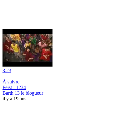
3:23
|
À suivre
Feist - 1234
Barth 13 le blogueur
il y a 19 ans