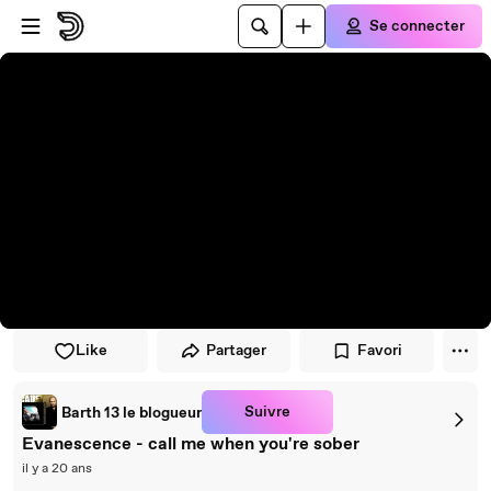
Passer au player
Passer au contenu principal
Se connecter
Like
Partager
Favori
Suivre
Barth 13 le blogueur
Evanescence - call me when you're sober
il y a 20 ans