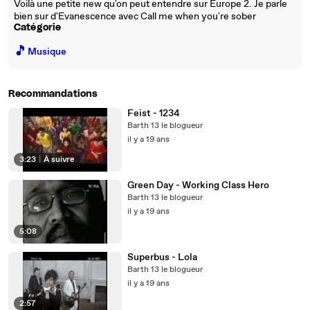
Voilà une petite new qu'on peut entendre sur Europe 2. Je parle
bien sur d'Evanescence avec Call me when you're sober
Catégorie
🎵
Musique
Recommandations
Feist - 1234
Barth 13 le blogueur
il y a 19 ans
3:23
|
À suivre
Green Day - Working Class Hero
Barth 13 le blogueur
il y a 19 ans
5:08
Superbus - Lola
Barth 13 le blogueur
il y a 19 ans
2:57