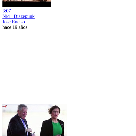
3:07
Nid - Diazepunk
Jose Enciso
hace 19 años