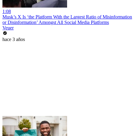
1:08
Musk’s X Is ‘the Platform With the Largest Ratio of Misinformation
or Disinformation’ Amongst All Social Media Platforms
Veuer
hace 3 años