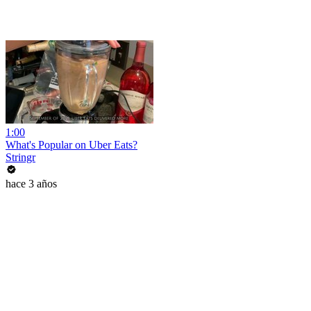
1:00
What's Popular on Uber Eats?
Stringr
hace 3 años