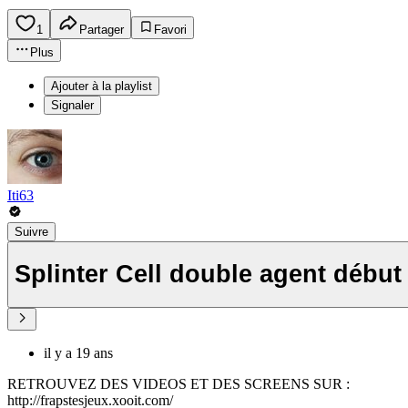
1
Partager
Favori
Plus
Ajouter à la playlist
Signaler
Iti63
Suivre
Splinter Cell double agent débu
il y a 19 ans
RETROUVEZ DES VIDEOS ET DES SCREENS SUR :
http://frapstesjeux.xooit.com/