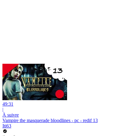
49:31
|
À suivre
Vampire the masquerade bloodlines - pc - redif 13
Iti63