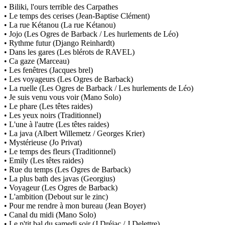
• Biliki, l'ours terrible des Carpathes
• Le temps des cerises (Jean-Baptise Clément)
• La rue Kétanou (La rue Kétanou)
• Jojo (Les Ogres de Barback / Les hurlements de Léo)
• Rythme futur (Django Reinhardt)
• Dans les gares (Les blérots de RAVEL)
• Ca gaze (Marceau)
• Les fenêtres (Jacques brel)
• Les voyageurs (Les Ogres de Barback)
• La ruelle (Les Ogres de Barback / Les hurlements de Léo)
• Je suis venu vous voir (Mano Solo)
• Le phare (Les têtes raides)
• Les yeux noirs (Traditionnel)
• L'une à l'autre (Les têtes raides)
• La java (Albert Willemetz / Georges Krier)
• Mystérieuse (Jo Privat)
• Le temps des fleurs (Traditionnel)
• Emily (Les têtes raides)
• Rue du temps (Les Ogres de Barback)
• La plus bath des javas (Georgius)
• Voyageur (Les Ogres de Barback)
• L'ambition (Debout sur le zinc)
• Pour me rendre à mon bureau (Jean Boyer)
• Canal du midi (Mano Solo)
• Le p'tit bal du samedi soir (J.Dréjac / J.Delettre)