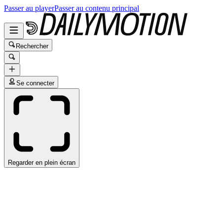
Passer au player
Passer au contenu principal
Rechercher
Se connecter
Regarder en plein écran