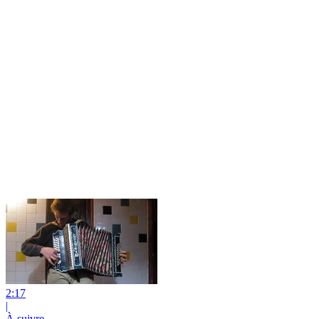
2:17
|
À suivre