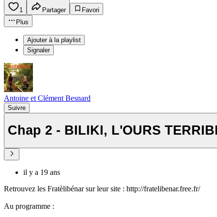
1
Partager
Favori
Plus
Ajouter à la playlist
Signaler
Antoine et Clément Besnard
Suivre
Chap 2 - BILIKI, L'OURS TERR
il y a 19 ans
Retrouvez les Fratèlibénar sur leur site : http://fratelibenar.free.fr/
Au programme :