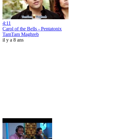
4:11
Carol of the Bells - Pentatonix
TamTam Maghreb
il y a 8 ans