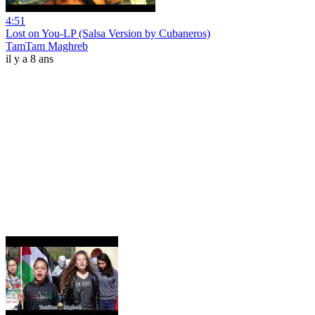
4:51
Lost on You-LP (Salsa Version by Cubaneros)
TamTam Maghreb
il y a 8 ans