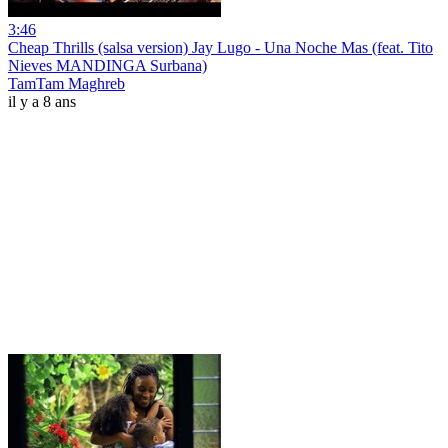
3:46
Cheap Thrills (salsa version) Jay Lugo - Una Noche Mas (feat. Tito
Nieves MANDINGA Surbana)
TamTam Maghreb
il y a 8 ans