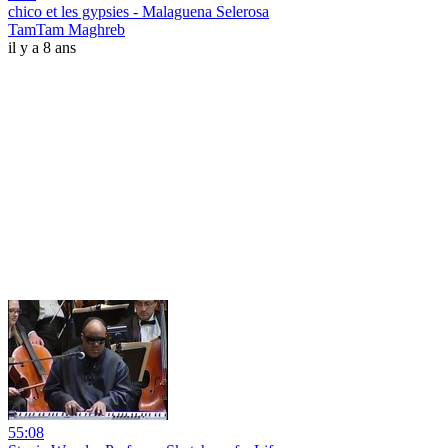
chico et les gypsies - Malaguena Selerosa
TamTam Maghreb
il y a 8 ans
55:08