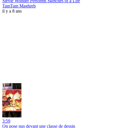
Stevie Wonder Performs Sketches of a Life
TamTam Maghreb
il y a 8 ans
3:59
On pose nus devant une classe de dessin