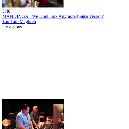
3:48
MANDINGA - We Dont Talk Anymore (Salsa Version)
TamTam Maghreb
il y a 8 ans