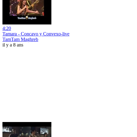
4:20
Tamara - Concavo y Convexo-live
TamTam Maghreb
il y a 8 ans