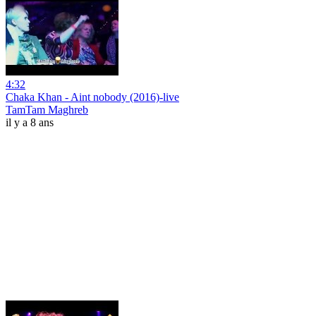
4:32
Chaka Khan - Aint nobody (2016)-live
TamTam Maghreb
il y a 8 ans