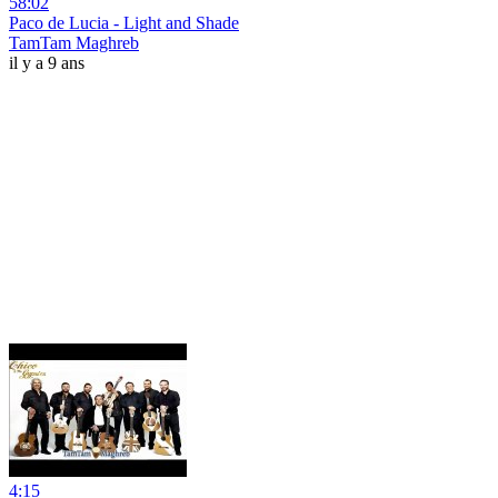
58:02
Paco de Lucia - Light and Shade
TamTam Maghreb
il y a 9 ans
4:15