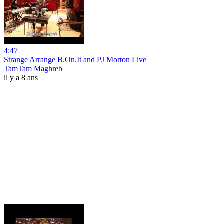
4:47
Strange Arrange B.On.It and PJ Morton Live
TamTam Maghreb
il y a 8 ans