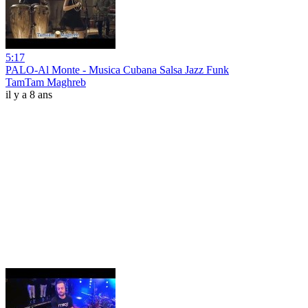
5:17
PALO-Al Monte - Musica Cubana Salsa Jazz Funk
TamTam Maghreb
il y a 8 ans