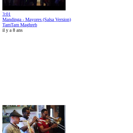
3:01
Mandinga - Mayores (Salsa Version)
TamTam Maghreb
il y a 8 ans