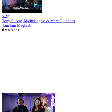
5:27
Tony Succar, Michelangelo & Marc Quiñones
TamTam Maghreb
il y a 8 ans