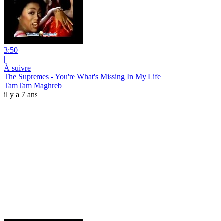
3:50
|
À suivre
The Supremes - You're What's Missing In My Life
TamTam Maghreb
il y a 7 ans