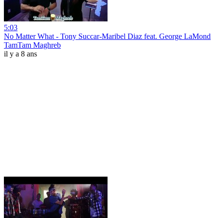
5:03
No Matter What - Tony Succar-Maribel Diaz feat. George LaMond
TamTam Maghreb
il y a 8 ans