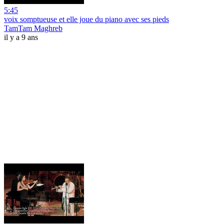
5:45
voix somptueuse et elle joue du piano avec ses pieds
TamTam Maghreb
il y a 9 ans