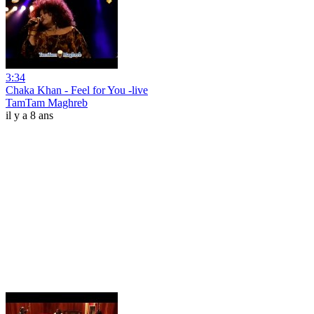
3:34
Chaka Khan - Feel for You -live
TamTam Maghreb
il y a 8 ans