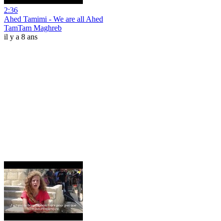
2:36
Ahed Tamimi - We are all Ahed
TamTam Maghreb
il y a 8 ans