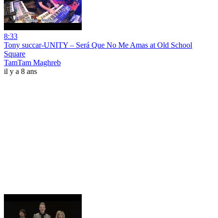
8:33
Tony succar-UNITY – Será Que No Me Amas at Old School
Square
TamTam Maghreb
il y a 8 ans