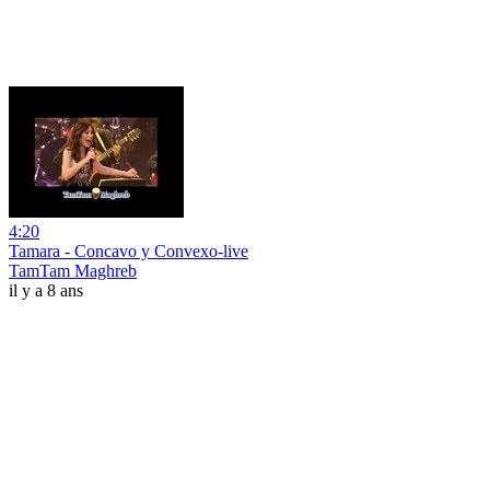
4:20
Tamara - Concavo y Convexo-live
TamTam Maghreb
il y a 8 ans