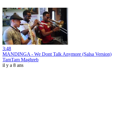
3:48
MANDINGA - We Dont Talk Anymore (Salsa Version)
TamTam Maghreb
il y a 8 ans