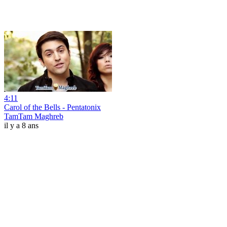
4:11
Carol of the Bells - Pentatonix
TamTam Maghreb
il y a 8 ans