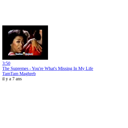
3:50
The Supremes - You're What's Missing In My Life
TamTam Maghreb
il y a 7 ans