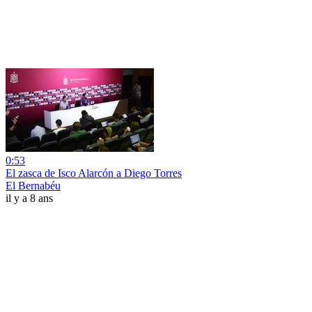
0:53
El zasca de Isco Alarcón a Diego Torres
El Bernabéu
il y a 8 ans