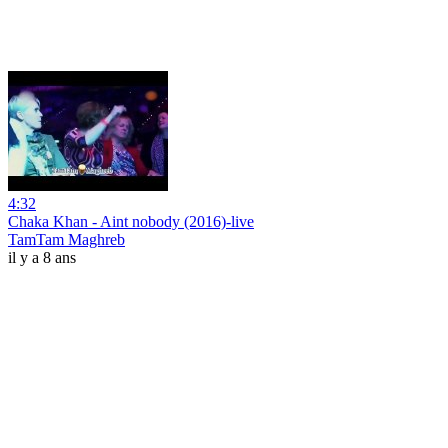
4:32
Chaka Khan - Aint nobody (2016)-live
TamTam Maghreb
il y a 8 ans