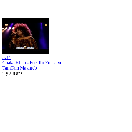
3:34
Chaka Khan - Feel for You -live
TamTam Maghreb
il y a 8 ans