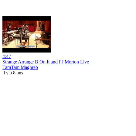
4:47
Strange Arrange B.On.It and PJ Morton Live
TamTam Maghreb
il y a 8 ans