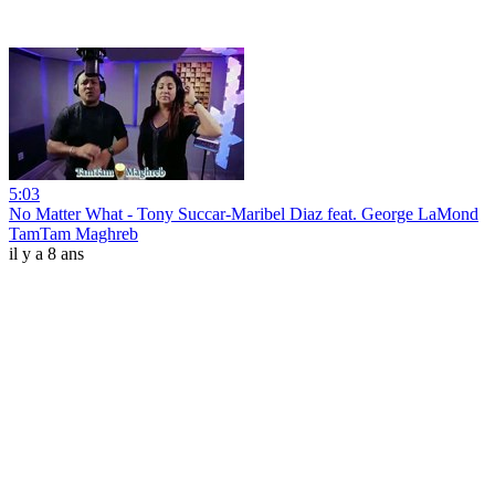
5:03
No Matter What - Tony Succar-Maribel Diaz feat. George LaMond
TamTam Maghreb
il y a 8 ans