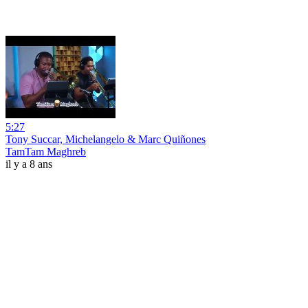
5:27
Tony Succar, Michelangelo & Marc Quiñones
TamTam Maghreb
il y a 8 ans