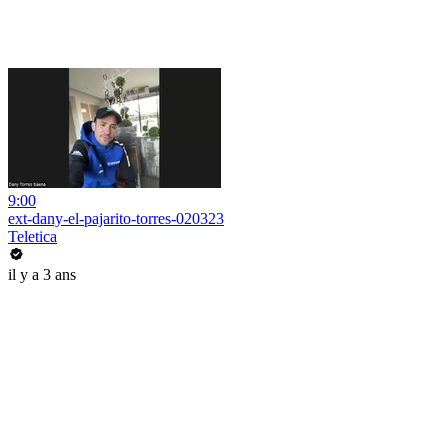
9:00
ext-dany-el-pajarito-torres-020323
Teletica
il y a 3 ans