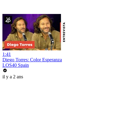
1:41
Diego Torres: Color Esperanza
LOS40 Spain
il y a 2 ans