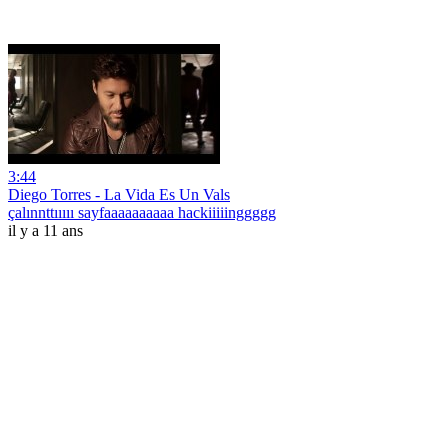
3:44
Diego Torres - La Vida Es Un Vals
çalınnttııııı sayfaaaaaaaaaa hackiiiiinggggg
il y a 11 ans