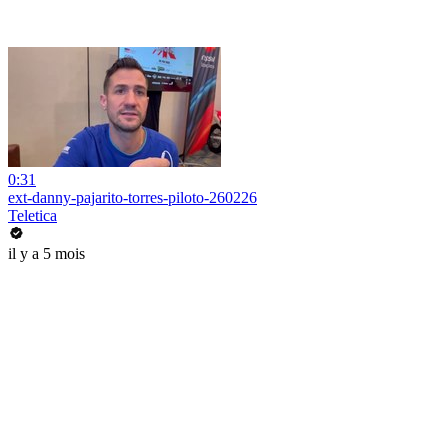
0:31
ext-danny-pajarito-torres-piloto-260226
Teletica
il y a 5 mois