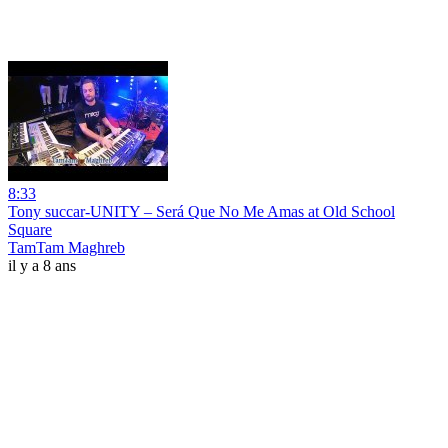
8:33
Tony succar-UNITY – Será Que No Me Amas at Old School
Square
TamTam Maghreb
il y a 8 ans