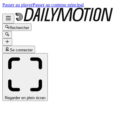
Passer au player
Passer au contenu principal
Rechercher
Se connecter
Regarder en plein écran