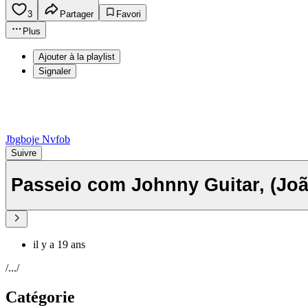
3
Partager
Favori
Plus
Ajouter à la playlist
Signaler
Jbgboje Nvfob
Suivre
Passeio com Johnny Guitar, (Joã
il y a 19 ans
/.../
Catégorie