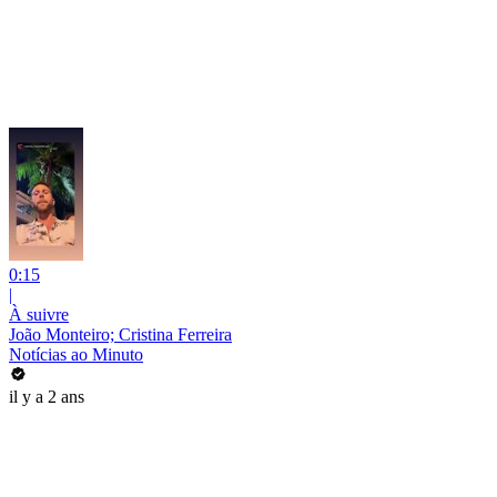
0:15
|
À suivre
João Monteiro; Cristina Ferreira
Notícias ao Minuto
il y a 2 ans