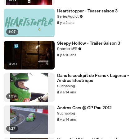
Heartstopper - Teaser saison 3
SeriesAddict
il y a 2 ans
1:07
Sleepy Hollow - Trailer Saison 3
PremiereFR
il y a 10 ans
0:30
Dans le cockpit de Franck Lagorce -
Andros Electrique
Suchablog
il y a 14 ans
1:39
Andros Cars @ GP Pau 2012
Suchablog
il y a 14 ans
1:27