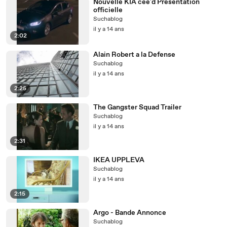
Nouvelle KIA cee'd Présentation
officielle
Suchablog
il y a 14 ans
2:02
Alain Robert a la Defense
Suchablog
il y a 14 ans
2:25
The Gangster Squad Trailer
Suchablog
il y a 14 ans
2:31
IKEA UPPLEVA
Suchablog
il y a 14 ans
2:15
Argo - Bande Annonce
Suchablog