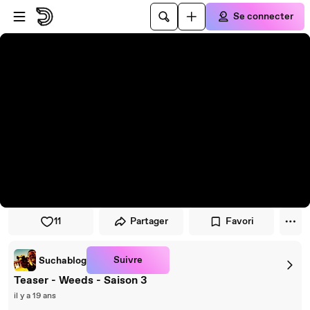
Passer au player
Passer au contenu principal
Se connecter
11
Partager
Favori
Suivre
Suchablog
Teaser - Weeds - Saison 3
il y a 19 ans