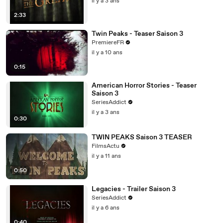
il y a 3 ans
2:33
Twin Peaks - Teaser Saison 3
PremiereFR
il y a 10 ans
0:15
American Horror Stories - Teaser
Saison 3
SeriesAddict
il y a 3 ans
0:30
TWIN PEAKS Saison 3 TEASER
FilmsActu
il y a 11 ans
0:50
Legacies - Trailer Saison 3
SeriesAddict
il y a 6 ans
0:40