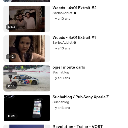
Weeds - 4x01 Extrait #2
SeriesAddict
il y a 10 ans
0:54
Weeds - 4x01 Extrait #1
SeriesAddict
il y a 10 ans
1:12
ogier monte carlo
Suchablog
il y a 13 ans
0:14
Suchablog / Pub Sony Xperia Z
Suchablog
il y a 13 ans
0:39
Revolution - Trailer - VOST