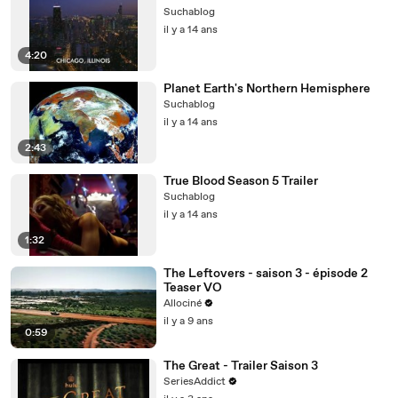
Suchablog
il y a 14 ans
4:20
Planet Earth's Northern Hemisphere
Suchablog
il y a 14 ans
2:43
True Blood Season 5 Trailer
Suchablog
il y a 14 ans
1:32
The Leftovers - saison 3 - épisode 2
Teaser VO
Allociné
il y a 9 ans
0:59
The Great - Trailer Saison 3
SeriesAddict