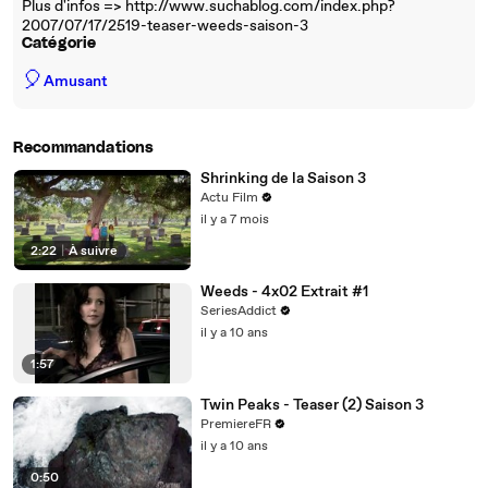
Plus d'infos => http://www.suchablog.com/index.php?
2007/07/17/2519-teaser-weeds-saison-3
Catégorie
🎈
Amusant
Recommandations
Shrinking de la Saison 3
Actu Film
il y a 7 mois
2:22
|
À suivre
Weeds - 4x02 Extrait #1
SeriesAddict
il y a 10 ans
1:57
Twin Peaks - Teaser (2) Saison 3
PremiereFR
il y a 10 ans
0:50