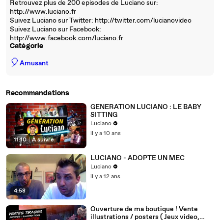
Retrouvez plus de 200 episodes de Luciano sur:
http://www.luciano.fr
Suivez Luciano sur Twitter: http://twitter.com/lucianovideo
Suivez Luciano sur Facebook:
http://www.facebook.com/luciano.fr
Catégorie
🎈
Amusant
Recommandations
GENERATION LUCIANO : LE BABY
SITTING
Luciano
il y a 10 ans
11:10
|
À suivre
LUCIANO - ADOPTE UN MEC
Luciano
il y a 12 ans
4:58
Ouverture de ma boutique ! Vente
illustrations / posters ( Jeux video,