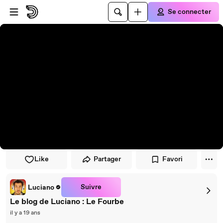
Passer au player
Passer au contenu principal
Se connecter
Like
Partager
Favori
Suivre
Luciano
Le blog de Luciano : Le Fourbe
il y a 19 ans