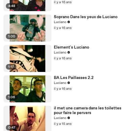
il y a 16 ans
4:48
Soprano Dans les yeux de Luciano
Luciano
il y a 16 ans
1:00
Element's Luciano
Luciano
il y a 16 ans
1:17
BA Les Paillasses 2.2
Luciano
il y a 16 ans
1:06
il met une camera dans les toilettes
pour faire le pervers
Luciano
il y a 15 ans
0:47