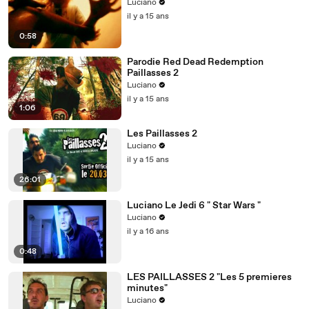
Luciano
il y a 15 ans
0:58
Parodie Red Dead Redemption
Paillasses 2
Luciano
il y a 15 ans
1:06
Les Paillasses 2
Luciano
il y a 15 ans
26:01
Luciano Le Jedi 6 " Star Wars "
Luciano
il y a 16 ans
0:48
LES PAILLASSES 2 "Les 5 premieres
minutes"
Luciano