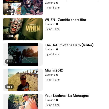
Luciano et Nicolin )
Luciano
il y a 13 ans
2:50
WHEN - Zombie short film
Luciano
il y a 13 ans
3:03
The Return of the Hero (trailer)
Luciano
il y a 14 ans
1:41
Miami 2012
Luciano
il y a 14 ans
1:55
Yeux Luciano : La Montagne
Luciano
il y a 14 ans