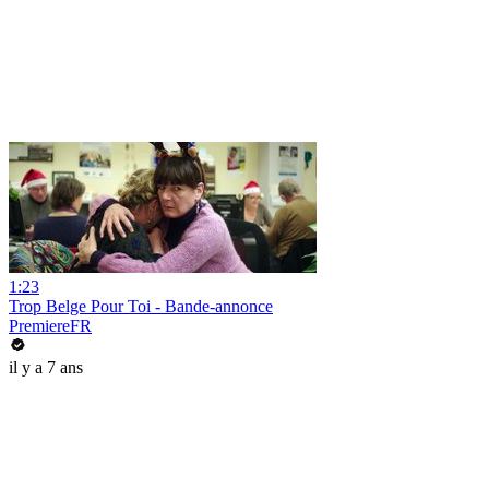
1:23
Trop Belge Pour Toi - Bande-annonce
PremiereFR
il y a 7 ans