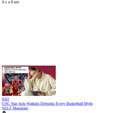
il y a 8 ans
8:02
USC Star JuJu Watkins Debunks Every Basketball Myth
SELF Magazine