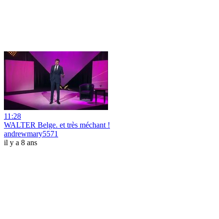
11:28
WALTER Belge. et très méchant !
andrewmary5571
il y a 8 ans