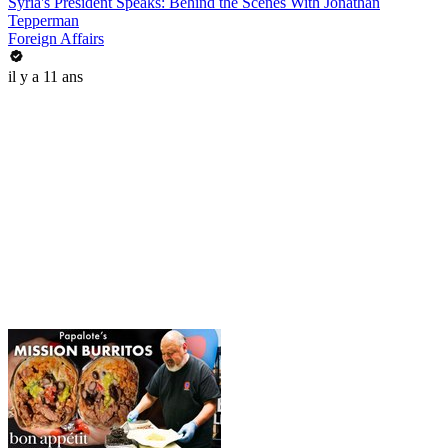
Syria's President Speaks: Behind the Scenes With Jonathan
Tepperman
Foreign Affairs
il y a 11 ans