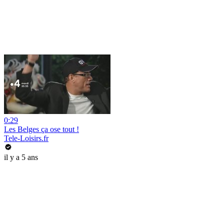
0:29
Les Belges ça ose tout !
Tele-Loisirs.fr
il y a 5 ans