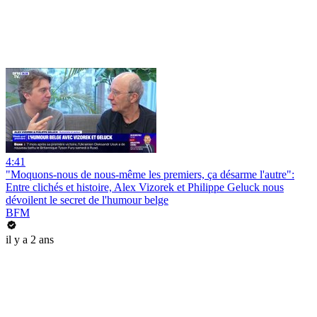
4:41
"Moquons-nous de nous-même les premiers, ça désarme l'autre":
Entre clichés et histoire, Alex Vizorek et Philippe Geluck nous
dévoilent le secret de l'humour belge
BFM
il y a 2 ans