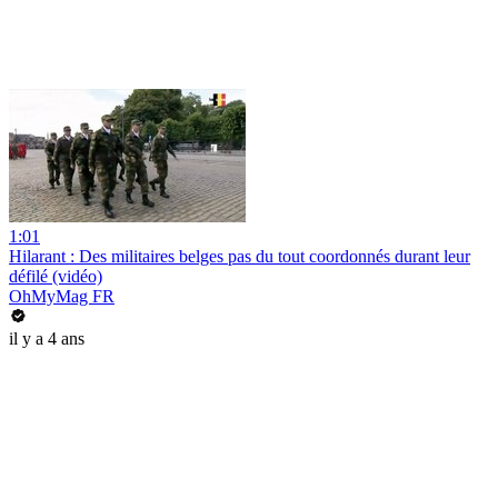
1:01
Hilarant : Des militaires belges pas du tout coordonnés durant leur
défilé (vidéo)
OhMyMag FR
il y a 4 ans