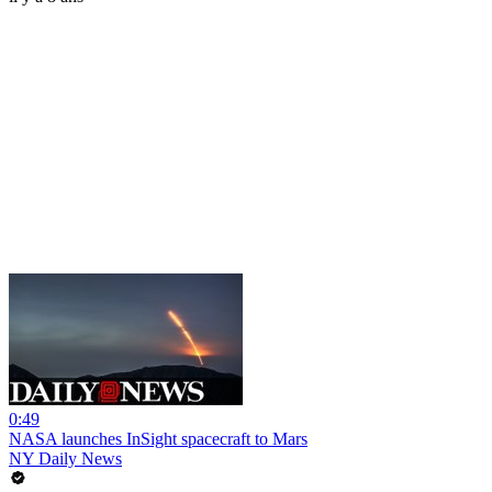
0:49
NASA launches InSight spacecraft to Mars
NY Daily News