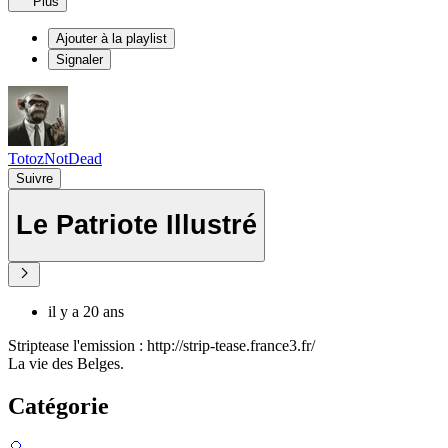
Plus
Ajouter à la playlist
Signaler
TotozNotDead
Suivre
Le Patriote Illustré
il y a 20 ans
Striptease l'emission : http://strip-tease.france3.fr/
La vie des Belges.
Catégorie