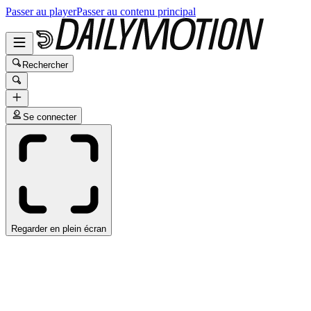
Passer au player
Passer au contenu principal
Rechercher
Se connecter
Regarder en plein écran