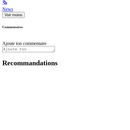
🗞
News
Voir moins
Commentaires
Ajoute ton commentaire
Recommandations