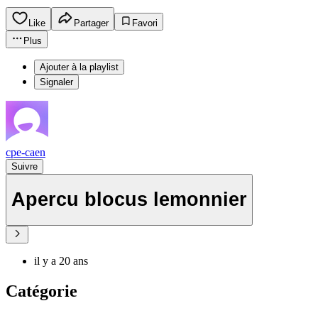
Like
Partager
Favori
Plus
Ajouter à la playlist
Signaler
cpe-caen
Suivre
Apercu blocus lemonnier
il y a 20 ans
Catégorie