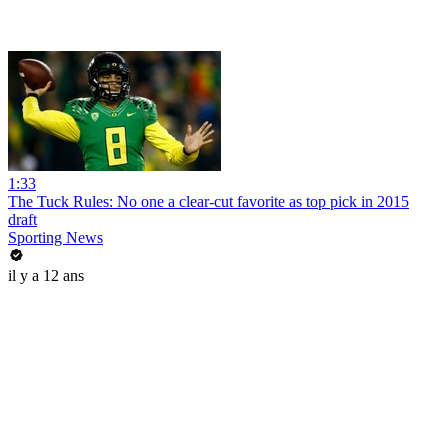
1:33
The Tuck Rules: No one a clear-cut favorite as top pick in 2015
draft
Sporting News
il y a 12 ans