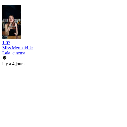
1:07
Miss Mermaid ✨
Lala_cinema
il y a 4 jours