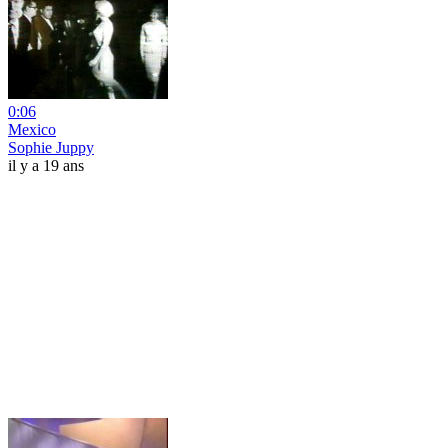
0:06
Mexico
Sophie Juppy
il y a 19 ans