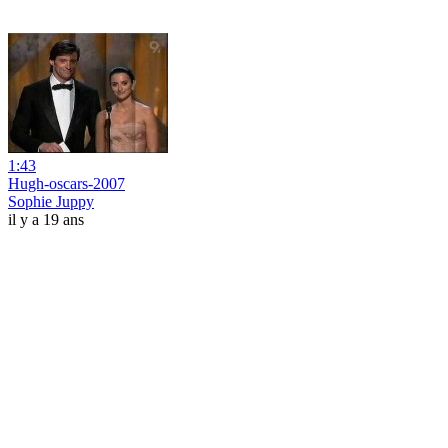
1:43
Hugh-oscars-2007
Sophie Juppy
il y a 19 ans