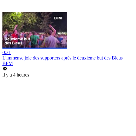
0:31
L'immense joie des supporters après le deuxième but des Bleus
BFM
il y a 4 heures