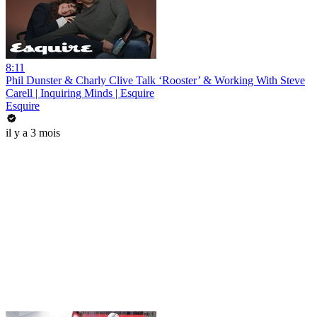
8:11
Phil Dunster & Charly Clive Talk ‘Rooster’ & Working With Steve
Carell | Inquiring Minds | Esquire
Esquire
il y a 3 mois