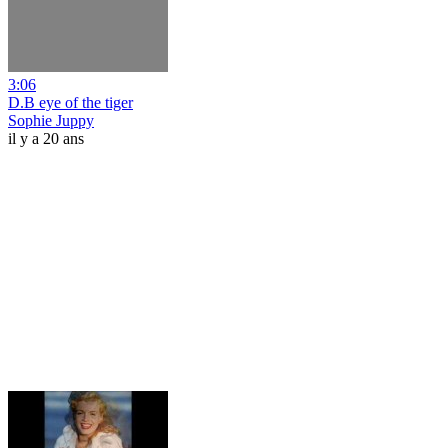
3:06
D.B eye of the tiger
Sophie Juppy
il y a 20 ans