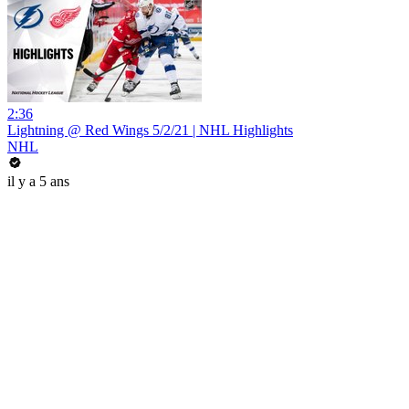
2:36
Lightning @ Red Wings 5/2/21 | NHL Highlights
NHL
il y a 5 ans