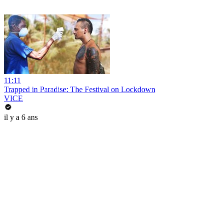
11:11
Trapped in Paradise: The Festival on Lockdown
VICE
il y a 6 ans