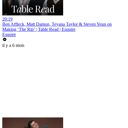
20:19
Ben Affleck, Matt Damon, Teyana Taylor & Steven Yeun on
Making ‘The Rip’ | Table Read | Esquire
Esquire
il y a 6 mois