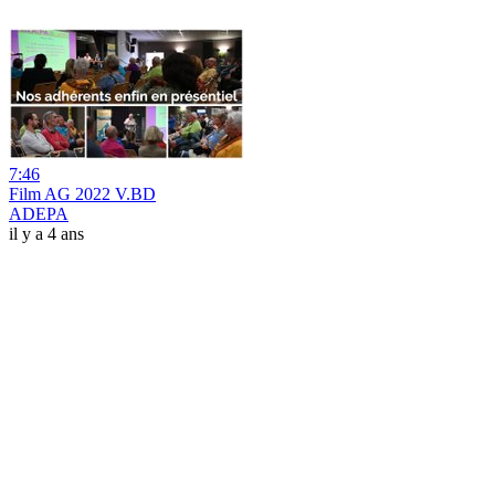
7:46
Film AG 2022 V.BD
ADEPA
il y a 4 ans