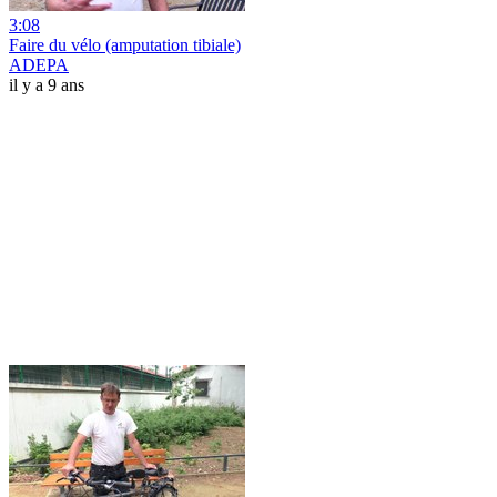
3:08
Faire du vélo (amputation tibiale)
ADEPA
il y a 9 ans