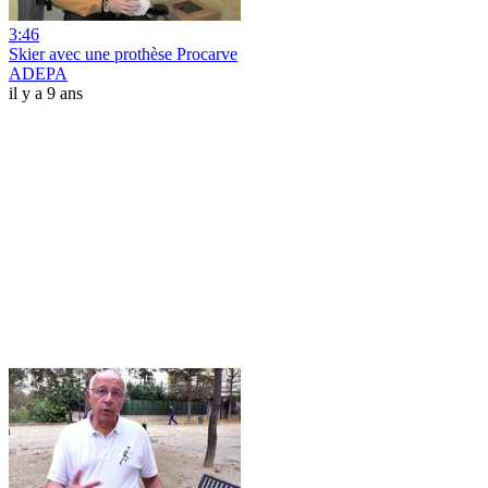
3:46
Skier avec une prothèse Procarve
ADEPA
il y a 9 ans