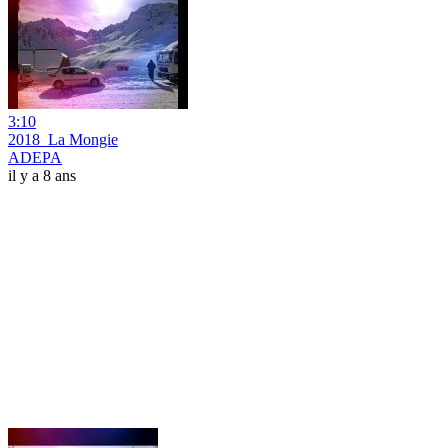
3:10
2018_La Mongie
ADEPA
il y a 8 ans