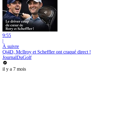
9:55
|
À suivre
Qi4D, McIlroy et Scheffler ont craqué direct !
JournalDuGolf
il y a 7 mois