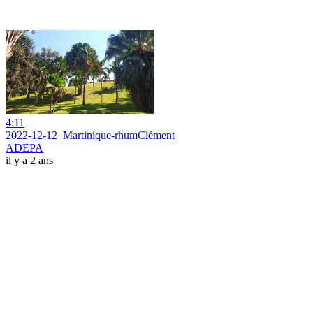
4:11
2022-12-12_Martinique-rhumClément
ADEPA
il y a 2 ans