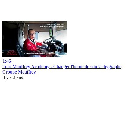
1:46
Tuto Mauffrey Academy - Changer l'heure de son tachygraphe
Groupe Mauffrey
il y a 3 ans