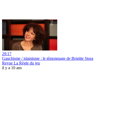
29:17
Gauchisme / islamisme : le témoignage de Brigitte Stora
Revue La Règle du jeu
il y a 10 ans