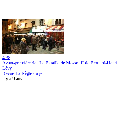
4:38
Avant-première de "La Bataille de Mossoul" de Bernard-Henri
Lévy
Revue La Règle du jeu
il y a 9 ans