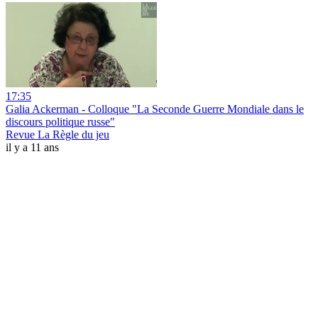
17:35
Galia Ackerman - Colloque "La Seconde Guerre Mondiale dans le
discours politique russe"
Revue La Règle du jeu
il y a 11 ans