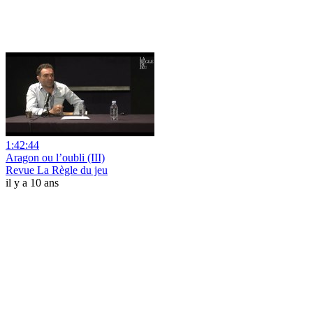
1:42:44
Aragon ou l’oubli (III)
Revue La Règle du jeu
il y a 10 ans