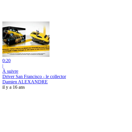
0:20
|
À suivre
Driver San Francisco - le collector
Damien ALEXANDRE
il y a 16 ans