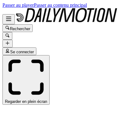
Passer au player
Passer au contenu principal
Rechercher
Se connecter
Regarder en plein écran