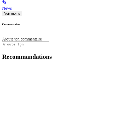
🗞
News
Voir moins
Commentaires
Ajoute ton commentaire
Recommandations