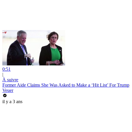
0:51
|
À suivre
Former Aide Claims She Was Asked to Make a ‘Hit List’ For Trump
Veuer
il y a 3 ans