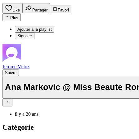
Like
Partager
Favori
Plus
Ajouter à la playlist
Signaler
Jerome Vittoz
Suivre
Ana Markovic @ Miss Beaute Ro
il y a 20 ans
Catégorie