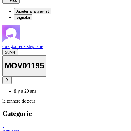
Plus
Ajouter à la playlist
Signaler
duvigoureux stephane
Suivre
MOV01195
il y a 20 ans
le tonnere de zeus
Catégorie
🎈