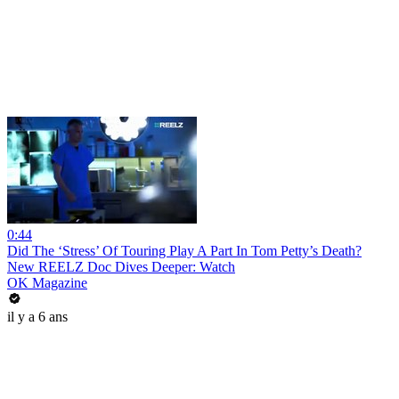
0:44
Did The ‘Stress’ Of Touring Play A Part In Tom Petty’s Death?
New REELZ Doc Dives Deeper: Watch
OK Magazine
il y a 6 ans