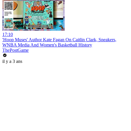
17:10
'Hoop Muses' Author Kate Fagan On Caitlin Clark, Sneakers,
WNBA Media And Women's Basketball History
ThePostGame
il y a 3 ans