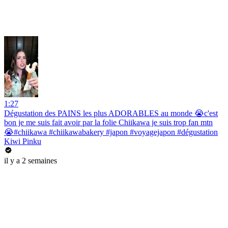
1:27
Dégustation des PAINS les plus ADORABLES au monde 😭c'est
bon je me suis fait avoir par la folie Chiikawa je suis trop fan mtn
😭#chiikawa #chiikawabakery #japon #voyagejapon #dégustation
Kiwi Pinku
il y a 2 semaines