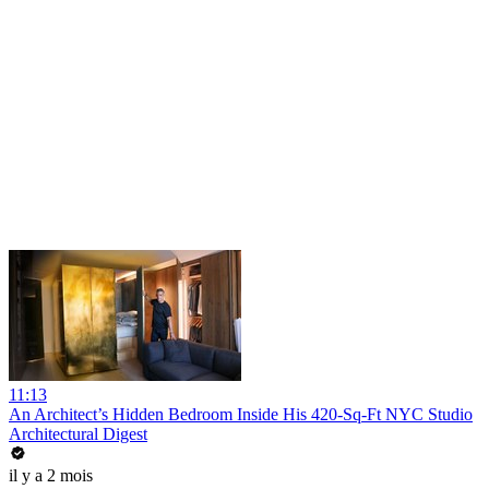
11:13
An Architect’s Hidden Bedroom Inside His 420-Sq-Ft NYC Studio
Architectural Digest
il y a 2 mois