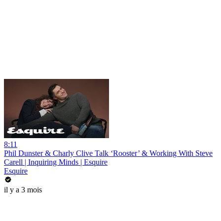
8:11
Phil Dunster & Charly Clive Talk ‘Rooster’ & Working With Steve
Carell | Inquiring Minds | Esquire
Esquire
il y a 3 mois