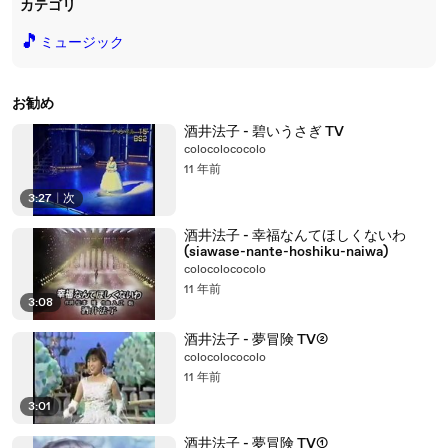
カテゴリ
🎵
ミュージック
お勧め
酒井法子 - 碧いうさぎ TV
colocolococolo
11 年前
3:27
|
次
酒井法子 - 幸福なんてほしくないわ
(siawase-nante-hoshiku-naiwa)
colocolococolo
11 年前
3:08
酒井法子 - 夢冒険 TV②
colocolococolo
11 年前
3:01
酒井法子 - 夢冒険 TV①