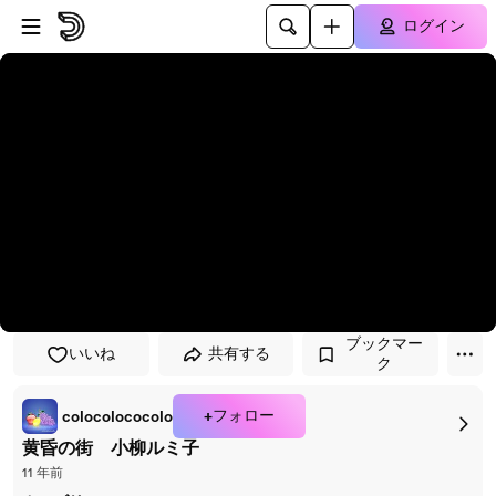
プレイヤーにスキップ
メインコンテンツにスキップ
ログイン
ブックマー
いいね
共有する
ク
+フォロー
colocolococolo
黄昏の街 小柳ルミ子
11 年前