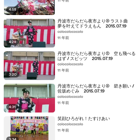
11 年前
4:58
丹波市だらだら夜市より③ ラスト曲
夢を叶えてドラえもん 2015.07.19
colocolococolo
11 年前
4:28
丹波市だらだら夜市より① 空も飛べる
はず / スピッツ 2015.07.19
colocolococolo
11 年前
3:20
丹波市だらだら夜市より② 碧き願い /
佐坂めぐみ 2015.07.19
colocolococolo
11 年前
4:31
笑顔ひろがれ！たすけあい
colocolococolo
11 年前
3:34