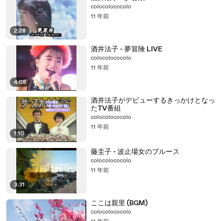
colocolococolo
11 年前
2:28
酒井法子 - 夢冒険 LIVE
colocolococolo
11 年前
4:08
酒井法子がデビューするきっかけとなっ
たTV番組
colocolococolo
11 年前
1:10
藤圭子 - 波止場女のブルース
colocolococolo
11 年前
3:31
ここは親里 (BGM)
colocolococolo