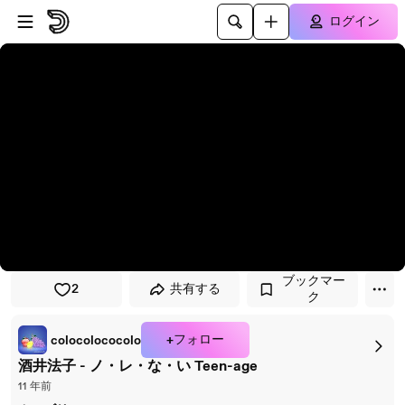
プレイヤーにスキップ
メインコンテンツにスキップ
ログイン
ブックマー
2
共有する
ク
+フォロー
colocolococolo
酒井法子 - ノ・レ・な・い Teen-age
11 年前