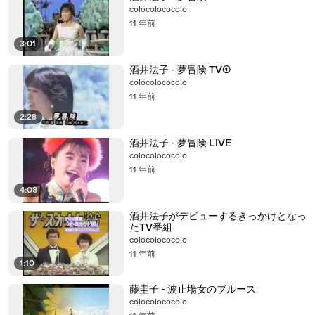
colocolococolo
11 年前
3:01
酒井法子 - 夢冒険 TV①
colocolococolo
11 年前
2:28
酒井法子 - 夢冒険 LIVE
colocolococolo
11 年前
4:08
酒井法子がデビューするきっかけとなっ
たTV番組
colocolococolo
11 年前
1:10
藤圭子 - 波止場女のブルース
colocolococolo