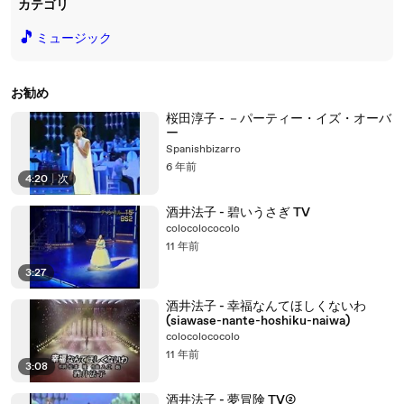
カテゴリ
🎵
ミュージック
お勧め
桜田淳子 - －パーティー・イズ・オーバ
ー
Spanishbizarro
6 年前
4:20
|
次
酒井法子 - 碧いうさぎ TV
colocolococolo
11 年前
3:27
酒井法子 - 幸福なんてほしくないわ
(siawase-nante-hoshiku-naiwa)
colocolococolo
11 年前
3:08
酒井法子 - 夢冒険 TV②