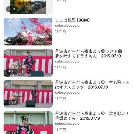
11 年前
3:31
ここは親里 (BGM)
colocolococolo
11 年前
4:58
丹波市だらだら夜市より③ ラスト曲
夢を叶えてドラえもん 2015.07.19
colocolococolo
11 年前
4:28
丹波市だらだら夜市より① 空も飛べる
はず / スピッツ 2015.07.19
colocolococolo
11 年前
3:20
丹波市だらだら夜市より② 碧き願い /
佐坂めぐみ 2015.07.19
colocolococolo
11 年前
4:31