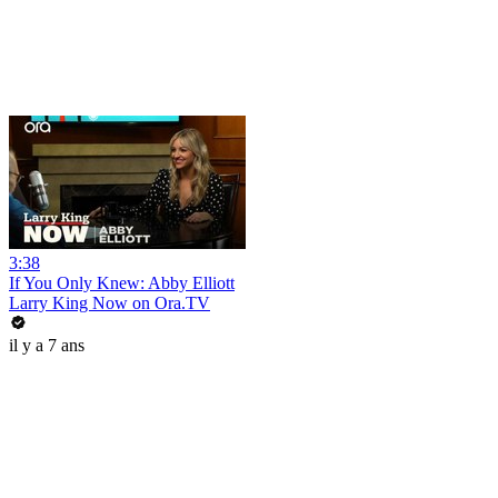
3:38
If You Only Knew: Abby Elliott
Larry King Now on Ora.TV
il y a 7 ans