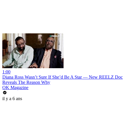
1:00
Diana Ross Wasn’t Sure If She’d Be A Star — New REELZ Doc
Reveals The Reason Why
OK Magazine
il y a 6 ans