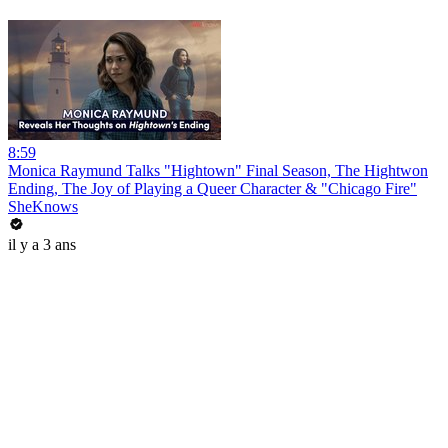
8:59
Monica Raymund Talks "Hightown" Final Season, The Hightwon
Ending, The Joy of Playing a Queer Character & "Chicago Fire"
SheKnows
il y a 3 ans