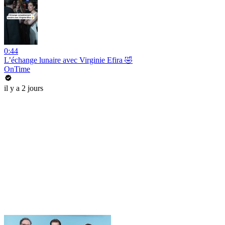
0:44
L’échange lunaire avec Virginie Efira 🤣
OnTime
il y a 2 jours