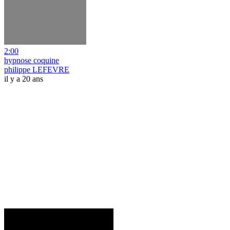
2:00
hypnose coquine
philippe LEFEVRE
il y a 20 ans