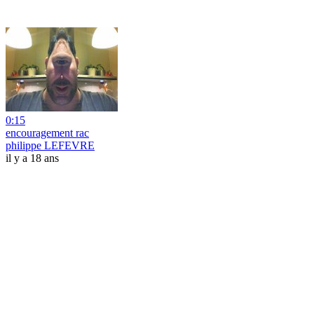
0:15
encouragement rac
philippe LEFEVRE
il y a 18 ans