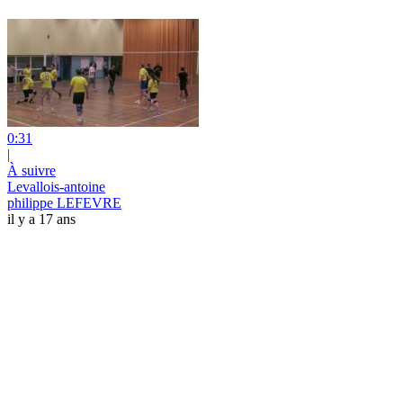
0:31
|
À suivre
Levallois-antoine
philippe LEFEVRE
il y a 17 ans