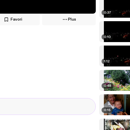
0:37
Favori
Plus
0:10
1:12
0:48
0:15