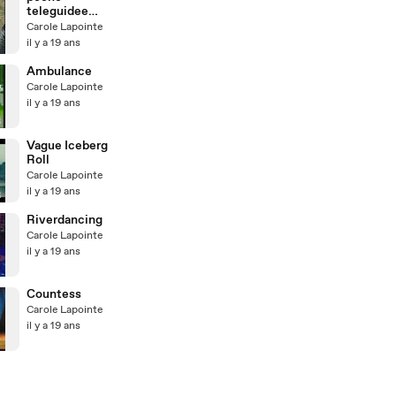
teleguidee
Remote
Carole Lapointe
control
il y a 19 ans
fishing
Ambulance
Carole Lapointe
il y a 19 ans
Vague Iceberg
Roll
Carole Lapointe
il y a 19 ans
Riverdancing
Carole Lapointe
il y a 19 ans
Countess
Carole Lapointe
il y a 19 ans