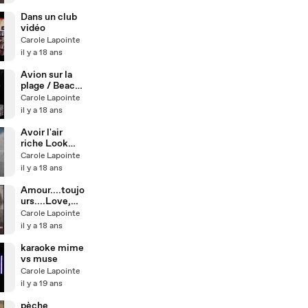
rationnel ?
Dans un club
vidéo
Carole Lapointe
il y a 18 ans
Avion sur la
plage / Beach
Plane :-)
Carole Lapointe
il y a 18 ans
Avoir l'air
riche Look
rich !
Carole Lapointe
il y a 18 ans
Amour....toujo
urs....Love,
love, love...
Carole Lapointe
il y a 18 ans
karaoke mime
vs muse
Carole Lapointe
il y a 19 ans
pèche