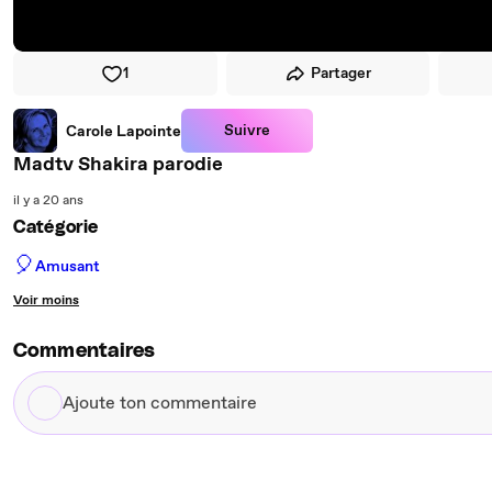
1
Partager
Suivre
Carole Lapointe
Madtv Shakira parodie
il y a 20 ans
Catégorie
🎈
Amusant
Voir moins
Commentaires
Ajoute
ton
commentaire