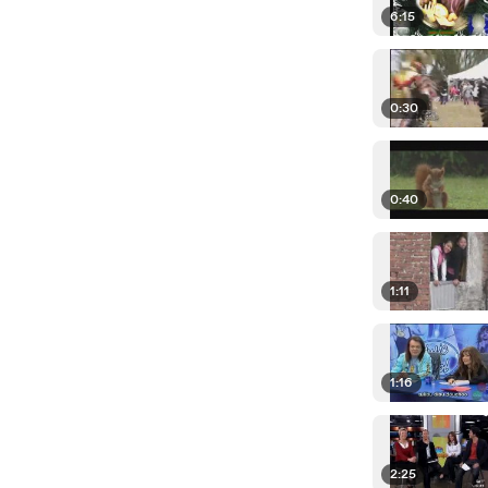
6:15
0:30
0:40
1:11
1:16
2:25