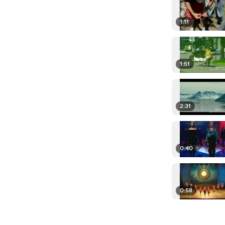
1:11
1:51
2:31
0:40
0:58