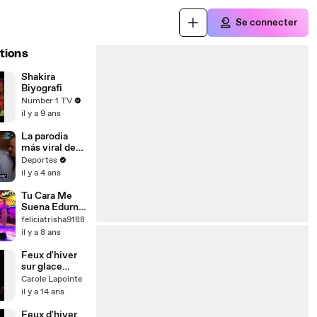
Se connecter
tions
Shakira
Biyografi
Number 1 TV
il y a 9 ans
La parodia
más viral de
Shakira y
Deportes
Pedro
il y a 4 ans
Sánchez
Tu Cara Me
Suena Edurne
imita a
feliciatrisha9188
Shakira
il y a 8 ans
Feux d'hiver
sur glace
Telus de
Carole Lapointe
Montréal du
il y a 14 ans
1er déc 2012
-4
Feux d'hiver