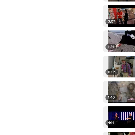
3:07
1:21
0:56
1:40
4:11