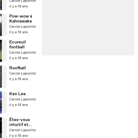
Dailymotion
Carole Lapointe
xoxo
il y a 18 ans
Pow-wow à
Kahnawake
Carole Lapointe
il y a 18 ans
Ecureuil
football
Carole Lapointe
il y a 18 ans
Roofball
Carole Lapointe
il y a 18 ans
Ken Lee
Carole Lapointe
il y a 18 ans
Êtes-vous
intuitif et
créatif ou
Carole Lapointe
logique et
il y a 18 ans