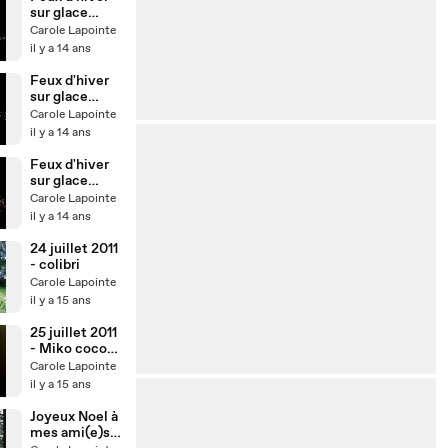
sur glace
Telus de
Carole Lapointe
Montréal du
il y a 14 ans
1er déc 2012
-3
Feux d'hiver
sur glace
Telus de
Carole Lapointe
Montréal du
il y a 14 ans
1er déc 2012
-2
Feux d'hiver
sur glace
Telus de
Carole Lapointe
Montréal du
il y a 14 ans
1er déc 2012
24 juillet 2011
- colibri
Carole Lapointe
il y a 15 ans
25 juillet 2011
- Miko coco
rit
Carole Lapointe
il y a 15 ans
Joyeux Noel à
mes ami(e)s