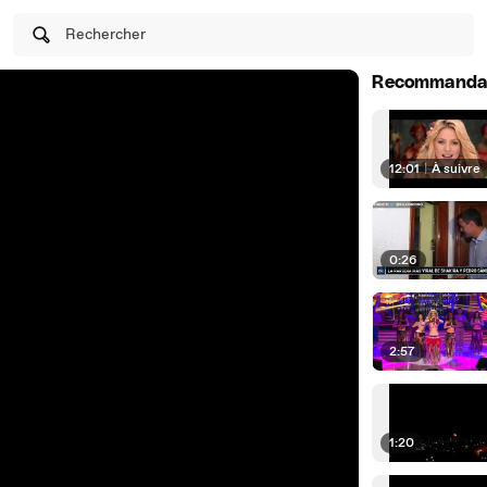
Rechercher
Recommanda
12:01
|
À suivre
0:26
2:57
1:20