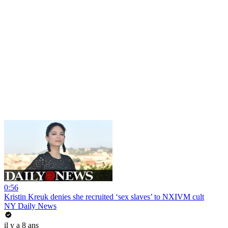
0:56
Kristin Kreuk denies she recruited ‘sex slaves’ to NXIVM cult
NY Daily News
il y a 8 ans