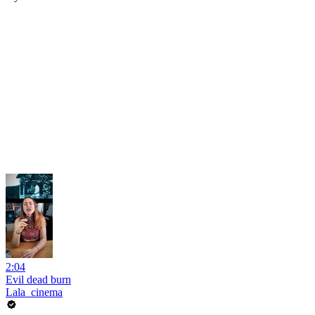
2:04
Evil dead burn
Lala_cinema