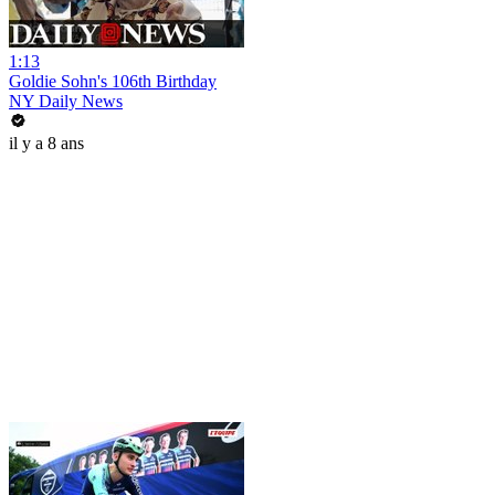
1:13
Goldie Sohn's 106th Birthday
NY Daily News
il y a 8 ans