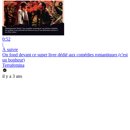
0:52
|
À suivre
On fond devant ce super livre dédié aux comédies romantiques (c'est
un bonheur)
Terrafemina
il y a 3 ans