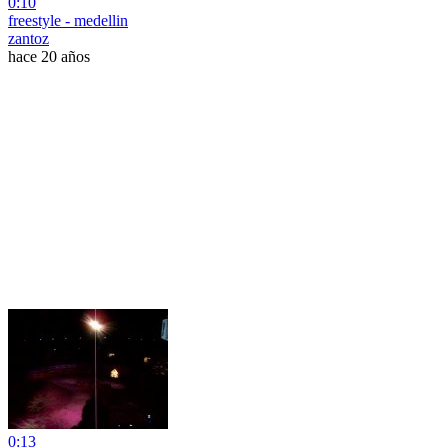
0:10
freestyle - medellin
zantoz
hace 20 años
0:13