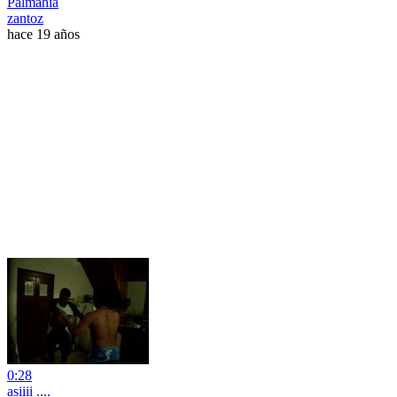
Palmahia
zantoz
hace 19 años
0:28
asiiii ....