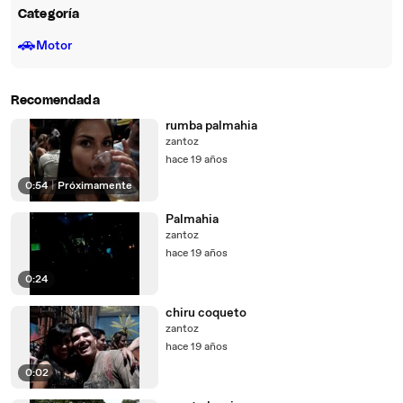
Categoría
🚗
Motor
Recomendada
rumba palmahia
zantoz
hace 19 años
0:54
|
Próximamente
Palmahia
zantoz
hace 19 años
0:24
chiru coqueto
zantoz
hace 19 años
0:02