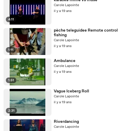
karaoke mime vs muse
Carole Lapointe
il y a 19 ans
4:11
pèche teleguidee Remote control
fishing
Carole Lapointe
il y a 19 ans
1:11
Ambulance
Carole Lapointe
il y a 19 ans
1:51
Vague Iceberg Roll
Carole Lapointe
il y a 19 ans
2:31
Riverdancing
Carole Lapointe