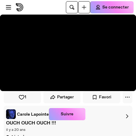
Passer au player
Passer au contenu principal
Se connecter
1
Partager
Favori
Suivre
Carole Lapointe
OUCH OUCH OUCH !!!
il y a 20 ans