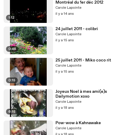
Montréal du 1er déc 2012
Carole Lapointe
il y a 14 ans
1:12
24 juillet 2011 - colibri
Carole Lapointe
il y a 15 ans
0:48
25 juillet 2011 - Miko coco rit
Carole Lapointe
il y a 15 ans
0:15
Joyeux Noel à mes ami(e)s
Dailymotion xoxo
Carole Lapointe
il y a 18 ans
6:15
Pow-wow à Kahnawake
Carole Lapointe
il y a 18 ans