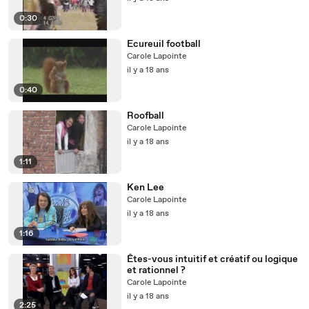
0:30
Ecureuil football
Carole Lapointe
il y a 18 ans
0:40
Roofball
Carole Lapointe
il y a 18 ans
1:11
Ken Lee
Carole Lapointe
il y a 18 ans
1:16
Êtes-vous intuitif et créatif ou logique
et rationnel ?
Carole Lapointe
il y a 18 ans
2:25