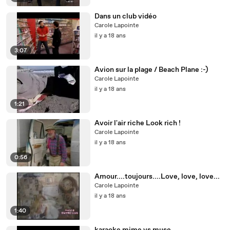
Dans un club vidéo
Carole Lapointe
il y a 18 ans
3:07
Avion sur la plage / Beach Plane :-)
Carole Lapointe
il y a 18 ans
1:21
Avoir l'air riche Look rich !
Carole Lapointe
il y a 18 ans
0:56
Amour....toujours....Love, love, love...
Carole Lapointe
il y a 18 ans
1:40