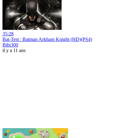
35:28
Bat-Test : Batman Arkham Knight (HD)(PS4)
Bibi300
il y a 11 ans