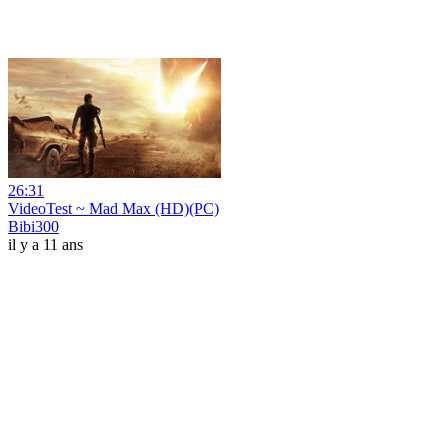
26:31
VideoTest ~ Mad Max (HD)(PC)
Bibi300
il y a 11 ans