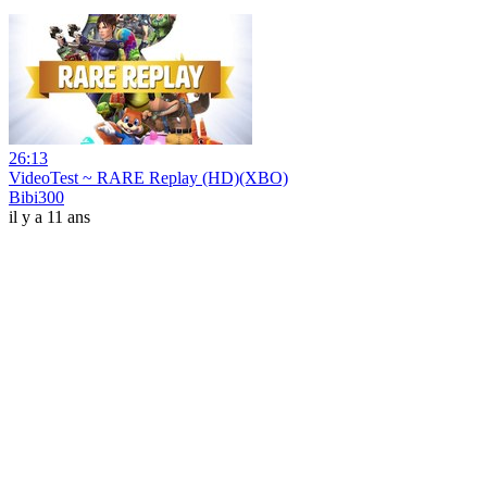
26:13
VideoTest ~ RARE Replay (HD)(XBO)
Bibi300
il y a 11 ans