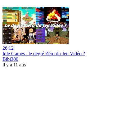
26:12
Idle Games : le degré Zéro du Jeu Vidéo ?
Bibi300
il y a 11 ans