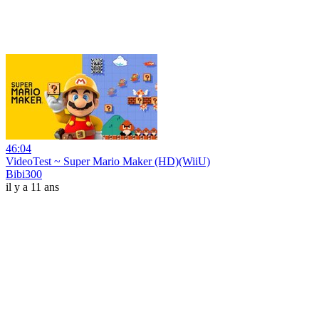
46:04
VideoTest ~ Super Mario Maker (HD)(WiiU)
Bibi300
il y a 11 ans