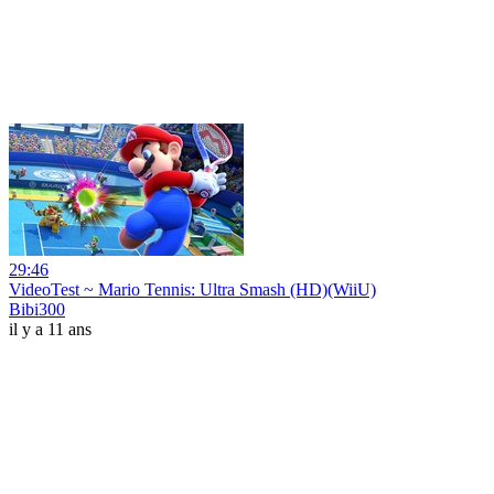
29:46
VideoTest ~ Mario Tennis: Ultra Smash (HD)(WiiU)
Bibi300
il y a 11 ans