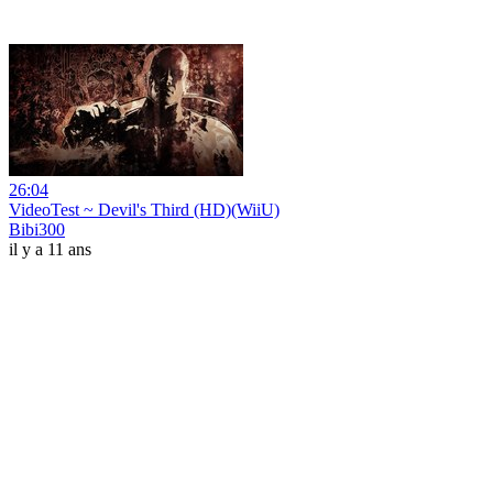
26:04
VideoTest ~ Devil's Third (HD)(WiiU)
Bibi300
il y a 11 ans