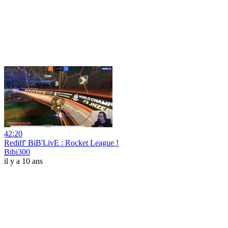
42:20
Rediff' BiB'LivE : Rocket League !
Bibi300
il y a 10 ans