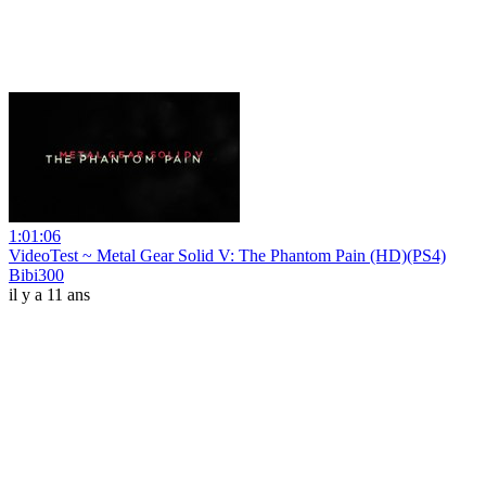
1:01:06
VideoTest ~ Metal Gear Solid V: The Phantom Pain (HD)(PS4)
Bibi300
il y a 11 ans