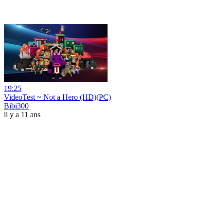
19:25
VideoTest ~ Not a Hero (HD)(PC)
Bibi300
il y a 11 ans