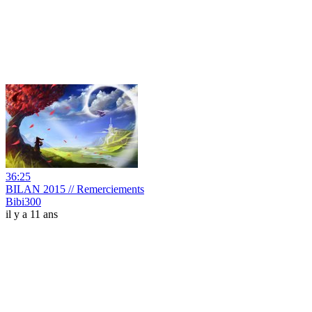
36:25
BILAN 2015 // Remerciements
Bibi300
il y a 11 ans