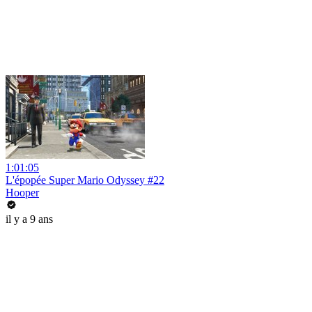
1:01:05
L'épopée Super Mario Odyssey #22
Hooper
il y a 9 ans