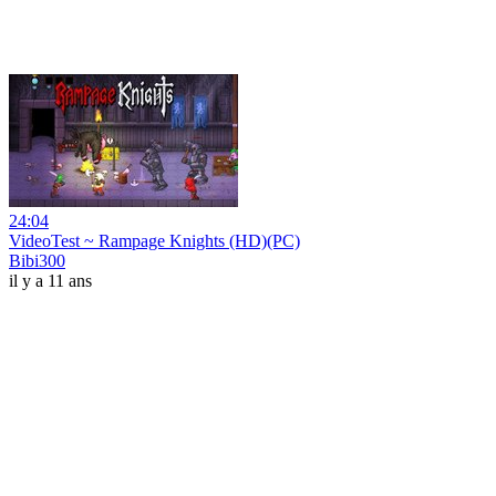
24:04
VideoTest ~ Rampage Knights (HD)(PC)
Bibi300
il y a 11 ans