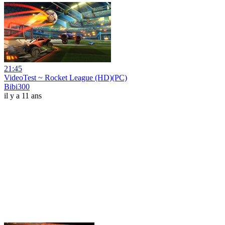
21:45
VideoTest ~ Rocket League (HD)(PC)
Bibi300
il y a 11 ans