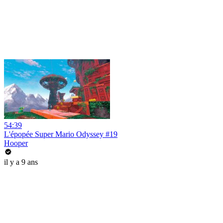
54:39
L'épopée Super Mario Odyssey #19
Hooper
il y a 9 ans