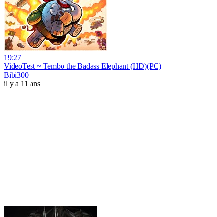
19:27
VideoTest ~ Tembo the Badass Elephant (HD)(PC)
Bibi300
il y a 11 ans