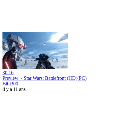
30:16
Preview ~ Star Wars: Battlefront (HD)(PC)
Bibi300
il y a 11 ans