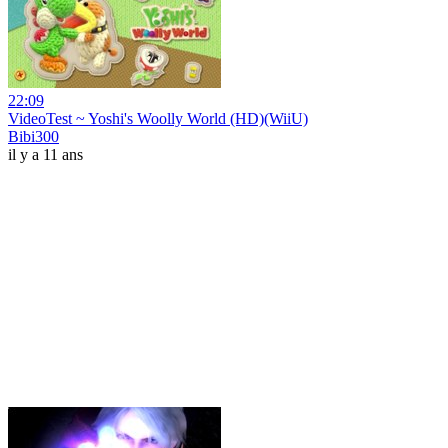
22:09
VideoTest ~ Yoshi's Woolly World (HD)(WiiU)
Bibi300
il y a 11 ans