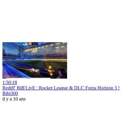
1:50:18
Rediff' BiB'LivE : Rocket League & DLC Forza Horizon 3 !
Bibi300
il y a 10 ans