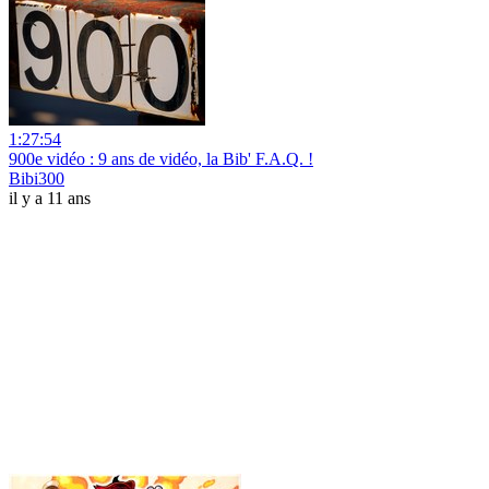
1:27:54
900e vidéo : 9 ans de vidéo, la Bib' F.A.Q. !
Bibi300
il y a 11 ans