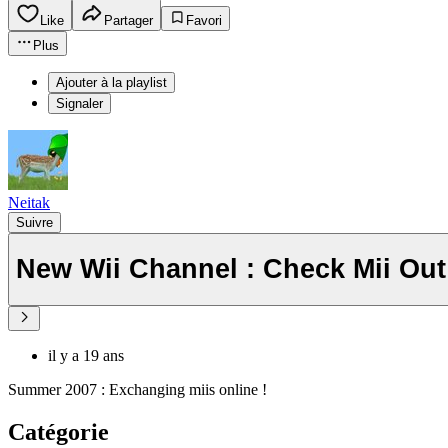
Like
Partager
Favori
Plus
Ajouter à la playlist
Signaler
Neitak
Suivre
New Wii Channel : Check Mii Out 
il y a 19 ans
Summer 2007 : Exchanging miis online !
Catégorie