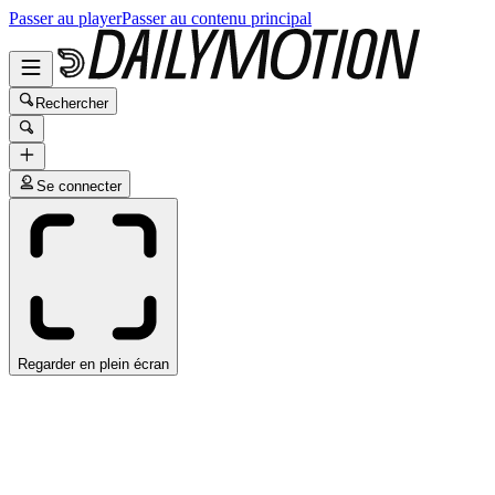
Passer au player
Passer au contenu principal
Rechercher
Se connecter
Regarder en plein écran