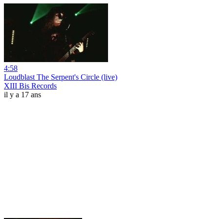
4:58
Loudblast The Serpent's Circle (live)
XIII Bis Records
il y a 17 ans