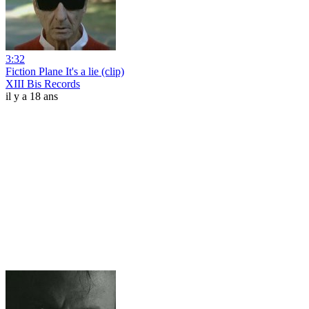
3:32
Fiction Plane It's a lie (clip)
XIII Bis Records
il y a 18 ans