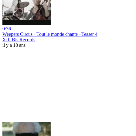
0:36
Weepers Circus - Tout le monde chante –Teaser 4
XIII Bis Records
il y a 18 ans