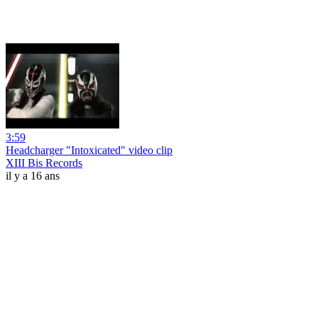
3:59
Headcharger "Intoxicated" video clip
XIII Bis Records
il y a 16 ans