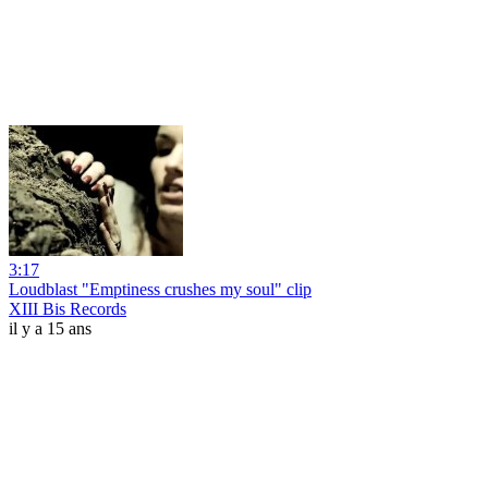
3:17
Loudblast "Emptiness crushes my soul" clip
XIII Bis Records
il y a 15 ans