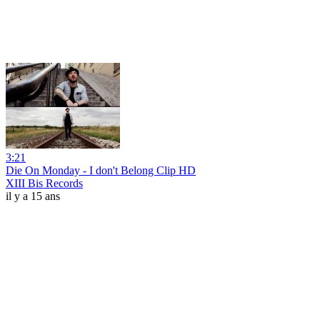
3:21
Die On Monday - I don't Belong Clip HD
XIII Bis Records
il y a 15 ans