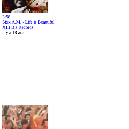
3:58
Sixx A.M. - Life is Beautiful
XIII Bis Records
il y a 18 ans