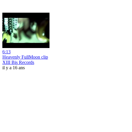
6:13
Heavenly FullMoon clip
XIII Bis Records
il y a 16 ans