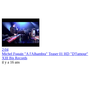
2:04
Michel Fugain "A l'Alhambra" Teaser 01 HD "D'l'amour"
XIII Bis Records
il y a 16 ans