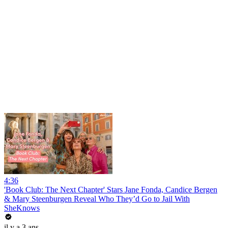
4:36
'Book Club: The Next Chapter' Stars Jane Fonda, Candice Bergen
& Mary Steenburgen Reveal Who They’d Go to Jail With
SheKnows
il y a 3 ans