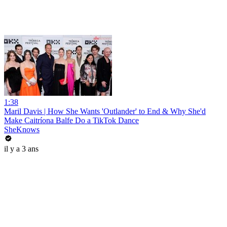
1:38
Maril Davis | How She Wants 'Outlander' to End & Why She'd
Make Caitríona Balfe Do a TikTok Dance
SheKnows
il y a 3 ans