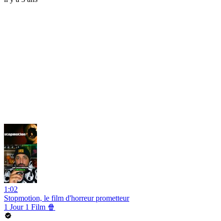
1:02
Stopmotion, le film d'horreur prometteur
1 Jour 1 Film 🍿