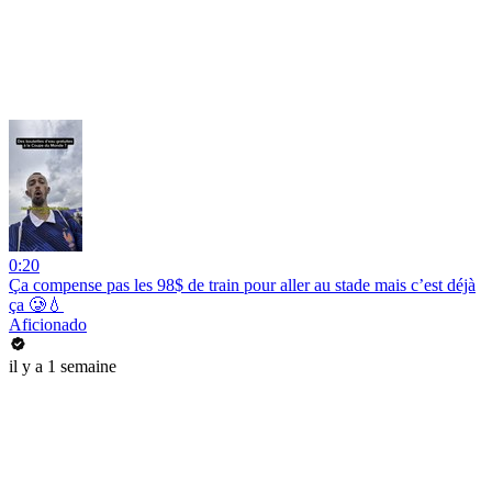
0:20
Ça compense pas les 98$ de train pour aller au stade mais c’est déjà
ça 🥲💧
Aficionado
il y a 1 semaine