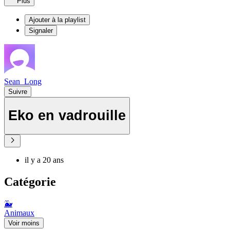
Plus
Ajouter à la playlist
Signaler
Sean_Long
Suivre
Eko en vadrouille
il y a 20 ans
Catégorie
🐳
Animaux
Voir moins