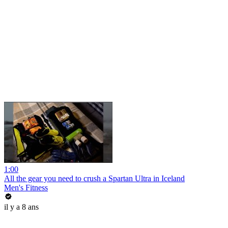
1:00
All the gear you need to crush a Spartan Ultra in Iceland
Men's Fitness
il y a 8 ans