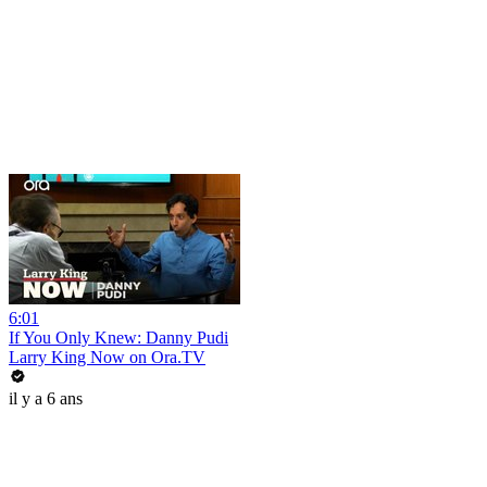
6:01
If You Only Knew: Danny Pudi
Larry King Now on Ora.TV
il y a 6 ans