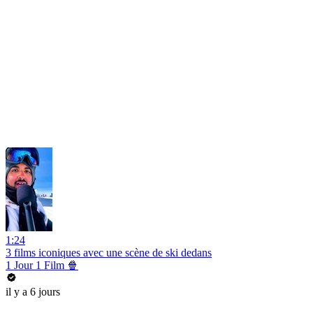
1:24
3 films iconiques avec une scène de ski dedans
1 Jour 1 Film 🍿
il y a 6 jours