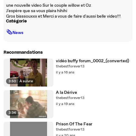
une nouvelle video Sur le couple willow et Oz
J'espère que sa vous plaira hihihi
Gros bisssouxxx et Merci a vous de faire d'aussi belle video!!!
Catégorie
🗞
News
Recommandations
vidéo buffy forum_0002_(converted)
thebestforever13
il y a 16 ans
3:50
|
À suivre
A la Dérive
thebestforever13
il y a 19 ans
3:34
Prison Of The Fear
thebestforever13
il y a 20 ans