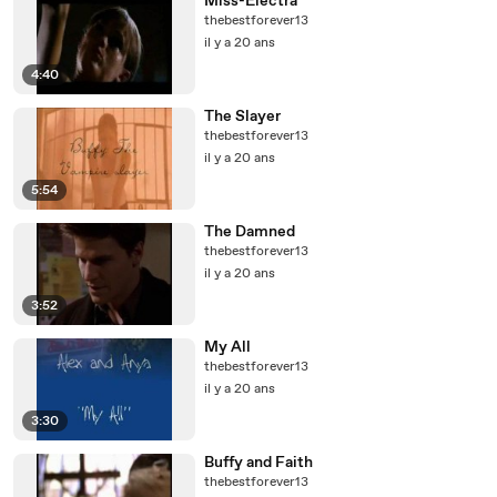
Miss-Electra
thebestforever13
il y a 20 ans
4:40
The Slayer
thebestforever13
il y a 20 ans
5:54
The Damned
thebestforever13
il y a 20 ans
3:52
My All
thebestforever13
il y a 20 ans
3:30
Buffy and Faith
thebestforever13