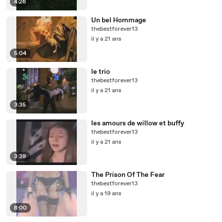
4:26
Un bel Hommage
thebestforever13
il y a 21 ans
5:04
le trio
thebestforever13
il y a 21 ans
3:35
les amours de willow et buffy
thebestforever13
il y a 21 ans
3:39
The Prison Of The Fear
thebestforever13
il y a 19 ans
8:00