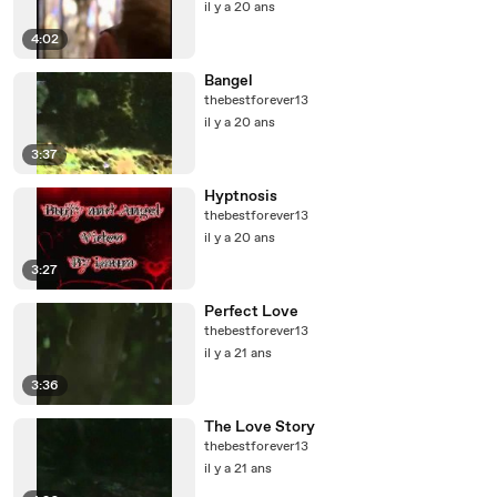
il y a 20 ans
4:02
Bangel
thebestforever13
il y a 20 ans
3:37
Hyptnosis
thebestforever13
il y a 20 ans
3:27
Perfect Love
thebestforever13
il y a 21 ans
3:36
The Love Story
thebestforever13
il y a 21 ans