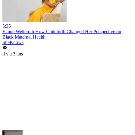
5:35
Elaine Welteroth How Childbirth Changed Her Perspective on
Black Maternal Health
SheKnows
il y a 3 ans