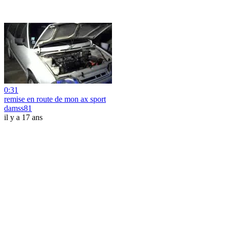
0:31
remise en route de mon ax sport
damss81
il y a 17 ans