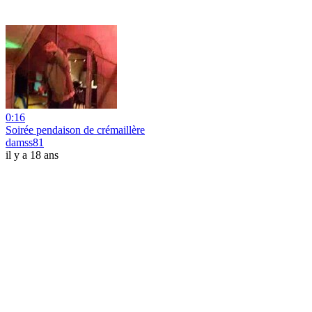
0:16
Soirée pendaison de crémaillère
damss81
il y a 18 ans