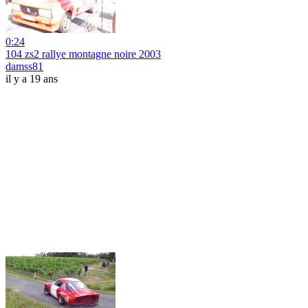
0:24
104 zs2 rallye montagne noire 2003
damss81
il y a 19 ans