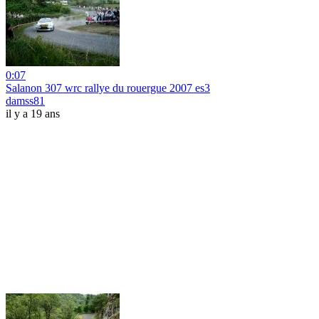
0:07
Salanon 307 wrc rallye du rouergue 2007 es3
damss81
il y a 19 ans