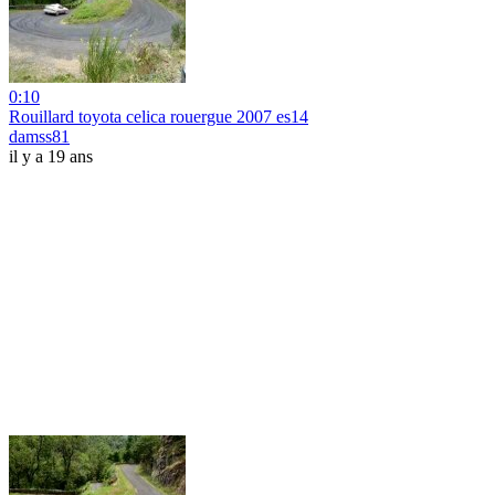
0:10
Rouillard toyota celica rouergue 2007 es14
damss81
il y a 19 ans