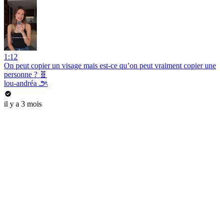
1:12
On peut copier un visage mais est-ce qu’on peut vraiment copier une
personne ? 🧬
lou-andréa ౨ৎ
il y a 3 mois