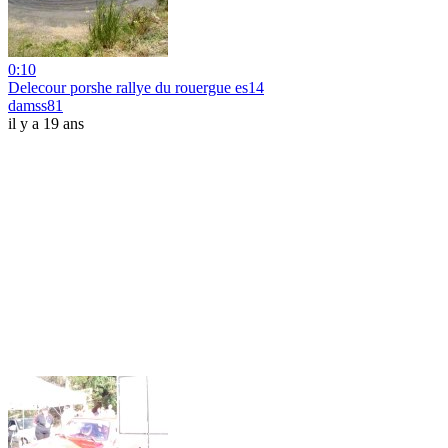
0:10
Delecour porshe rallye du rouergue es14
damss81
il y a 19 ans