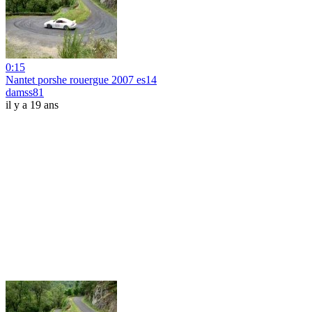
0:15
Nantet porshe rouergue 2007 es14
damss81
il y a 19 ans