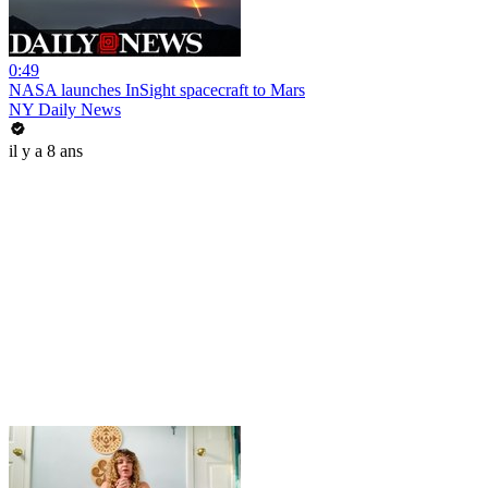
0:49
NASA launches InSight spacecraft to Mars
NY Daily News
il y a 8 ans