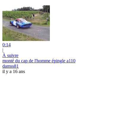
0:14
|
À suivre
monté du cap de l'homme épingle a110
damss81
il y a 16 ans