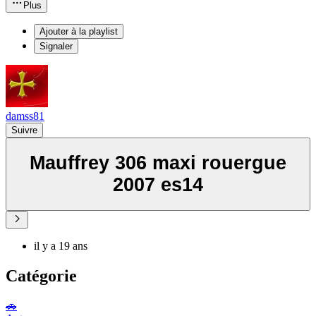
Plus
Ajouter à la playlist
Signaler
damss81
Suivre
Mauffrey 306 maxi rouergue
2007 es14
il y a 19 ans
Catégorie
🚗