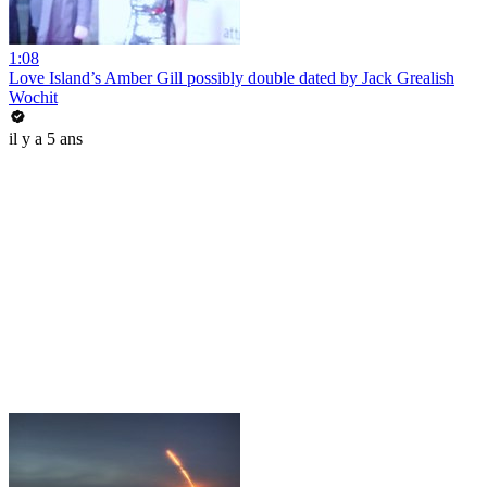
1:08
Love Island’s Amber Gill possibly double dated by Jack Grealish
Wochit
il y a 5 ans