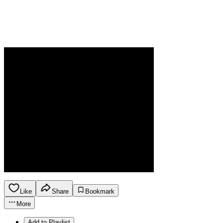
Like
Share
Bookmark
More
Add to Playlist