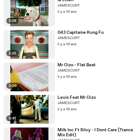
le chien
JAMESCURT
il y a 19 ans
2:28
043 Capitaine Kung Fu
JAMESCURT
il y a 19 ans
2:25
Mr Oizo - Flat Beat
JAMESCURT
il y a 19 ans
3:06
Levis Feat Mr Oizo
JAMESCURT
il y a 19 ans
0:41
Milk Inc Ft Silvy - I Dont Care (Trance
Mix Edit)