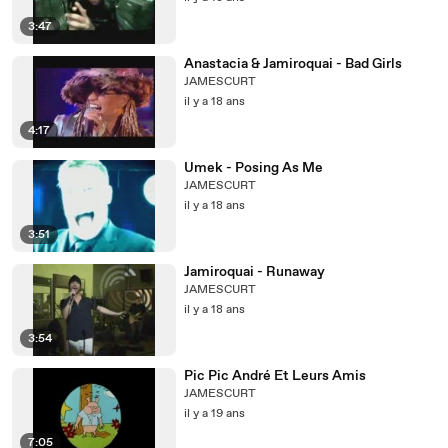
3:47
Anastacia & Jamiroquai - Bad Girls
JAMESCURT
il y a 18 ans
4:17
Umek - Posing As Me
JAMESCURT
il y a 18 ans
3:51
Jamiroquai - Runaway
JAMESCURT
il y a 18 ans
3:54
Pic Pic André Et Leurs Amis
JAMESCURT
il y a 19 ans
7:05