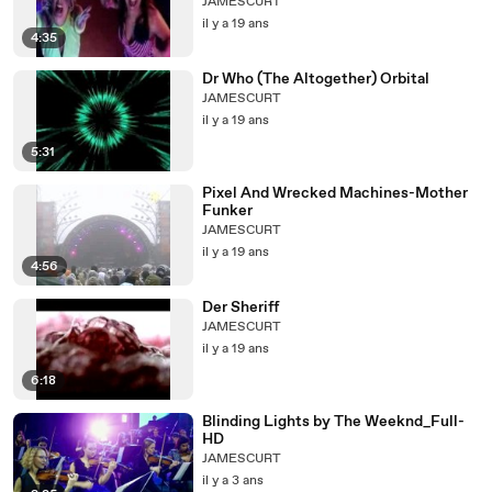
JAMESCURT
il y a 19 ans
4:35
Dr Who (The Altogether) Orbital
JAMESCURT
il y a 19 ans
5:31
Pixel And Wrecked Machines-Mother
Funker
JAMESCURT
il y a 19 ans
4:56
Der Sheriff
JAMESCURT
il y a 19 ans
6:18
Blinding Lights by The Weeknd_Full-
HD
JAMESCURT
il y a 3 ans