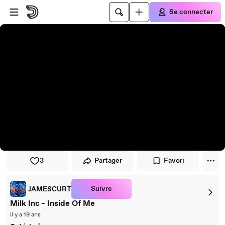
Passer au player
Passer au contenu principal
Se connecter
3
Partager
Favori
Suivre
JAMESCURT
Milk Inc - Inside Of Me
il y a 19 ans