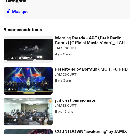
Catégorie
🎵
Musique
Recommandations
Morning Parade - A&E (Dash Berlin
Remix) [Official Music Video]_HIGH
JAMESCURT
il y a 3 ans
3:43
|
À suivre
Freestyler by Bomfunk MC's_Full-HD
JAMESCURT
il y a 3 ans
4:25
juif c'est pas sioniste
JAMESCURT
il y a 13 ans
5:09
COUNTDOWN "awakening" by JAMIX