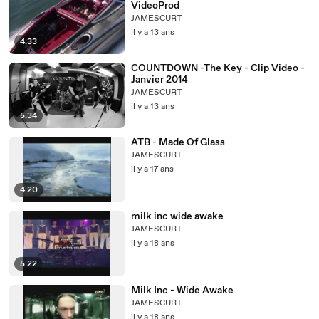
VideoProd
JAMESCURT
il y a 13 ans
4:33
COUNTDOWN -The Key - Clip Video -
Janvier 2014
JAMESCURT
il y a 13 ans
5:34
ATB - Made Of Glass
JAMESCURT
il y a 17 ans
4:20
milk inc wide awake
JAMESCURT
il y a 18 ans
5:22
Milk Inc - Wide Awake
JAMESCURT
il y a 18 ans