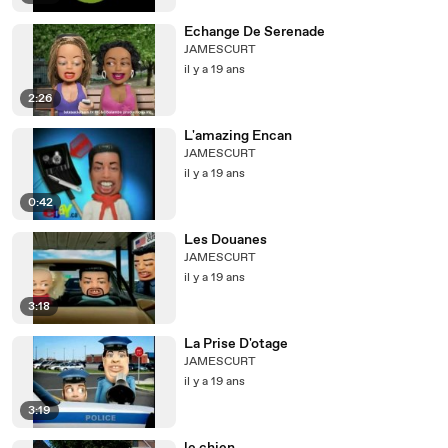
Echange De Serenade
JAMESCURT
il y a 19 ans
2:26
L'amazing Encan
JAMESCURT
il y a 19 ans
0:42
Les Douanes
JAMESCURT
il y a 19 ans
3:18
La Prise D'otage
JAMESCURT
il y a 19 ans
3:19