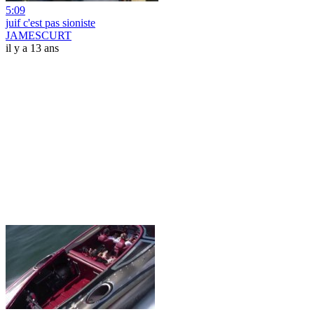
5:09
juif c'est pas sioniste
JAMESCURT
il y a 13 ans