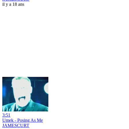
il y a 18 ans
3:51
Umek - Posing As Me
JAMESCURT