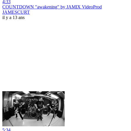
4:33
COUNTDOWN "awakening" by JAMIX VideoProd
JAMESCURT
il y a 13 ans
5:34