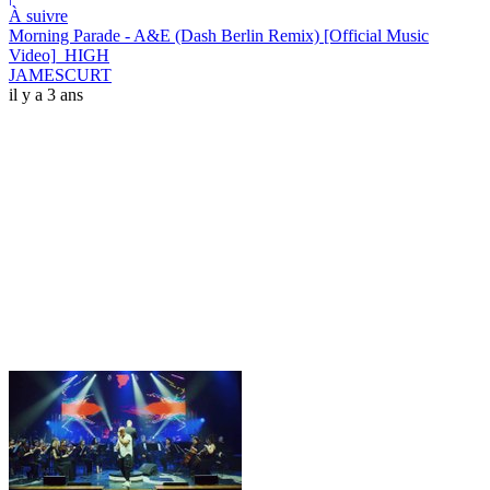
À suivre
Morning Parade - A&E (Dash Berlin Remix) [Official Music
Video]_HIGH
JAMESCURT
il y a 3 ans