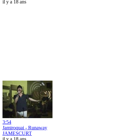
il y a 18 ans
3:54
Jamiroquai - Runaway
JAMESCURT
il y a 18 ans