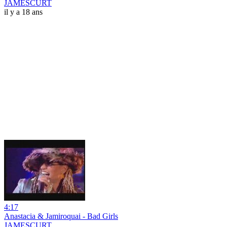
JAMESCURT
il y a 18 ans
4:17
Anastacia & Jamiroquai - Bad Girls
JAMESCURT