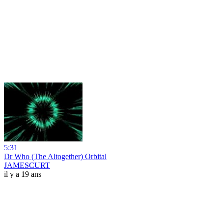
5:31
Dr Who (The Altogether) Orbital
JAMESCURT
il y a 19 ans