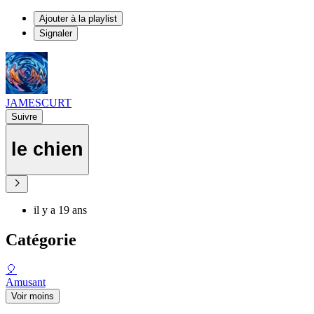
Ajouter à la playlist
Signaler
JAMESCURT
Suivre
le chien
il y a 19 ans
Catégorie
🎈
Amusant
Voir moins