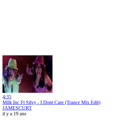
4:35
Milk Inc Ft Silvy - I Dont Care (Trance Mix Edit)
JAMESCURT
il y a 19 ans