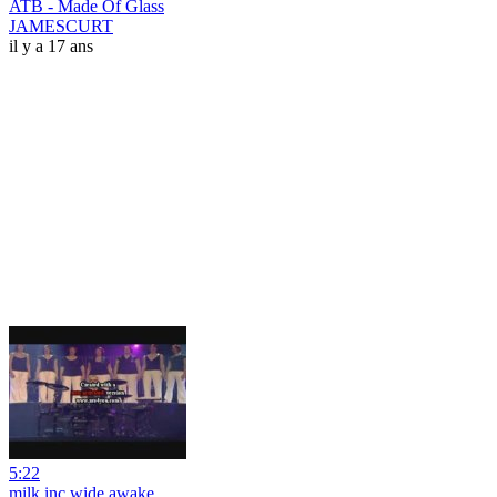
ATB - Made Of Glass
JAMESCURT
il y a 17 ans
5:22
milk inc wide awake