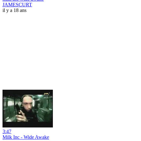
JAMESCURT
il y a 18 ans
3:47
Milk Inc - Wide Awake