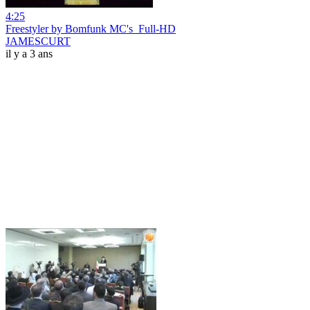
4:25
Freestyler by Bomfunk MC's_Full-HD
JAMESCURT
il y a 3 ans