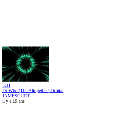
5:31
Dr Who (The Altogether) Orbital
JAMESCURT
il y a 19 ans