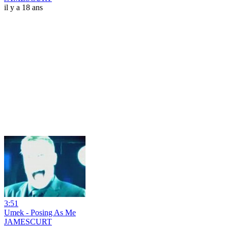
il y a 18 ans
3:51
Umek - Posing As Me
JAMESCURT