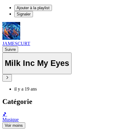
Ajouter à la playlist
Signaler
JAMESCURT
Suivre
Milk Inc My Eyes
il y a 19 ans
Catégorie
🎵
Musique
Voir moins