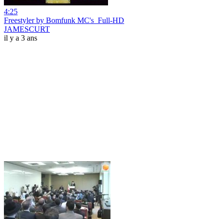
4:25
Freestyler by Bomfunk MC's_Full-HD
JAMESCURT
il y a 3 ans