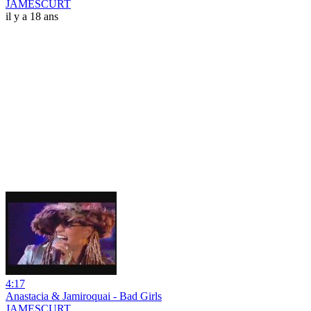
JAMESCURT
il y a 18 ans
4:17
Anastacia & Jamiroquai - Bad Girls
JAMESCURT