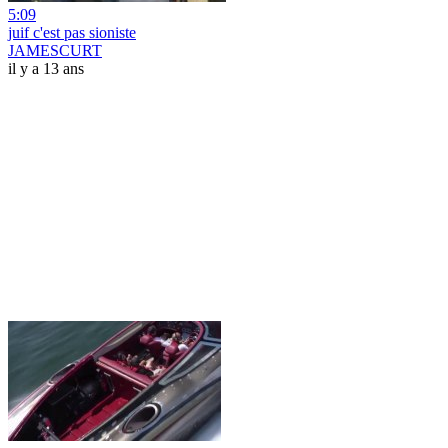
5:09
juif c'est pas sioniste
JAMESCURT
il y a 13 ans