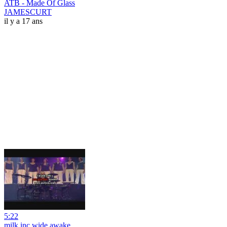
ATB - Made Of Glass
JAMESCURT
il y a 17 ans
5:22
milk inc wide awake