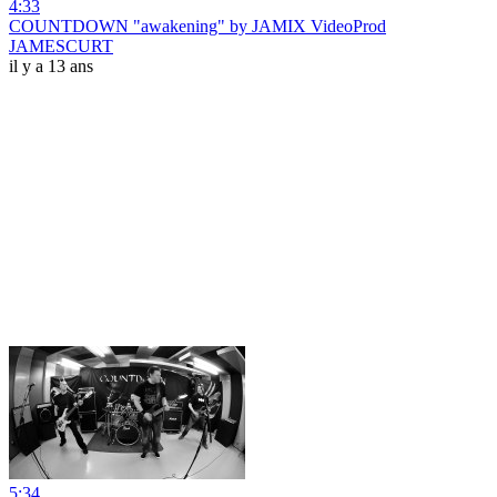
4:33
COUNTDOWN "awakening" by JAMIX VideoProd
JAMESCURT
il y a 13 ans
5:34