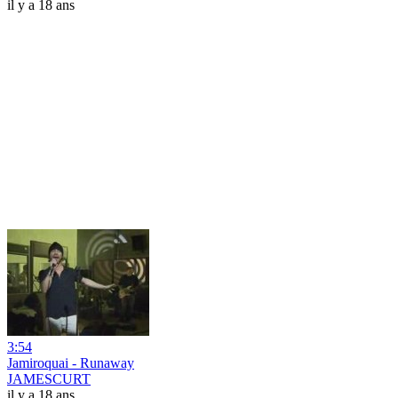
il y a 18 ans
3:54
Jamiroquai - Runaway
JAMESCURT
il y a 18 ans