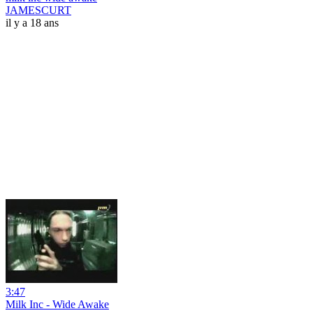
JAMESCURT
il y a 18 ans
3:47
Milk Inc - Wide Awake