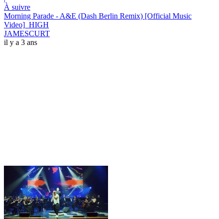
À suivre
Morning Parade - A&E (Dash Berlin Remix) [Official Music
Video]_HIGH
JAMESCURT
il y a 3 ans