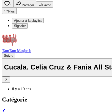
1
Partager
Favori
Plus
Ajouter à la playlist
Signaler
TamTam Maghreb
Suivre
Cucala. Celia Cruz & Fania All St
il y a 19 ans
Catégorie
🎵