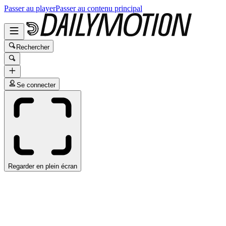
Passer au player
Passer au contenu principal
Rechercher
Se connecter
Regarder en plein écran