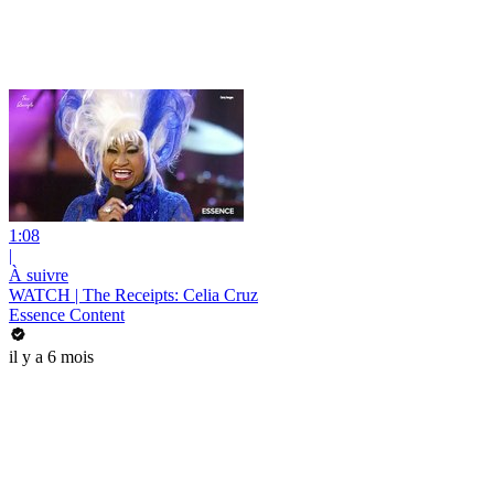
1:08
|
À suivre
WATCH | The Receipts: Celia Cruz
Essence Content
il y a 6 mois