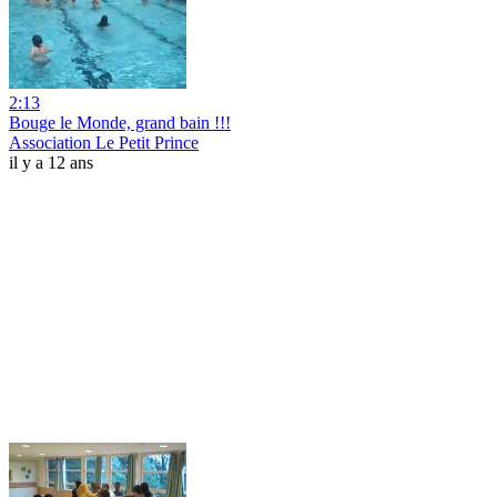
2:13
Bouge le Monde, grand bain !!!
Association Le Petit Prince
il y a 12 ans