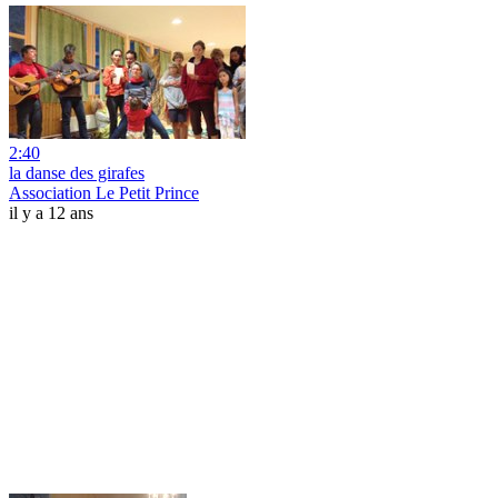
2:40
la danse des girafes
Association Le Petit Prince
il y a 12 ans