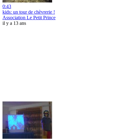
0:43
kids: un tour de chèvrerie !
Association Le Petit Prince
il y a 13 ans