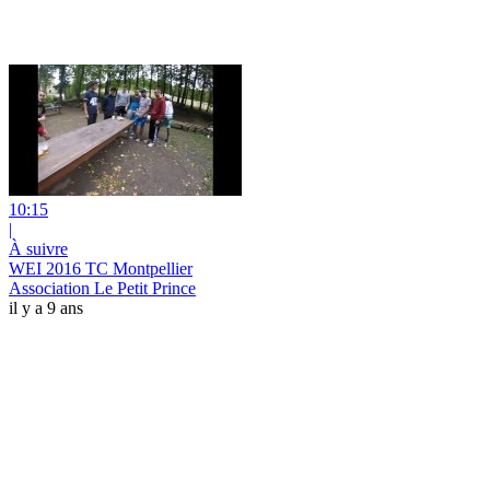
10:15
|
À suivre
WEI 2016 TC Montpellier
Association Le Petit Prince
il y a 9 ans