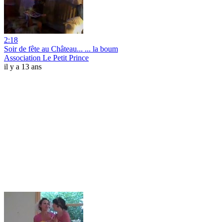
2:18
Soir de fête au Château... ... la boum
Association Le Petit Prince
il y a 13 ans