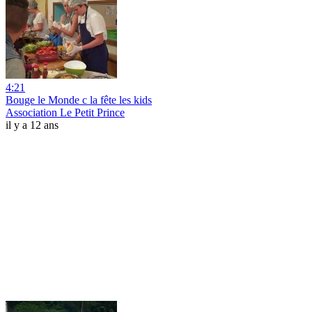
4:21
Bouge le Monde c la fête les kids
Association Le Petit Prince
il y a 12 ans