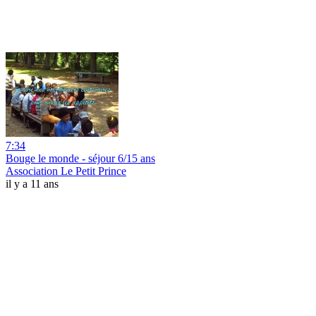
7:34
Bouge le monde - séjour 6/15 ans
Association Le Petit Prince
il y a 11 ans