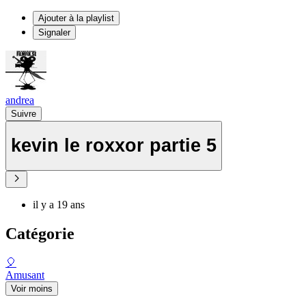
Ajouter à la playlist
Signaler
andrea
Suivre
kevin le roxxor partie 5
il y a 19 ans
Catégorie
🎈
Amusant
Voir moins