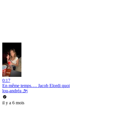
0:17
En même temps…. Jacob Elordi quoi
lou-andréa ౨ৎ
il y a 6 mois