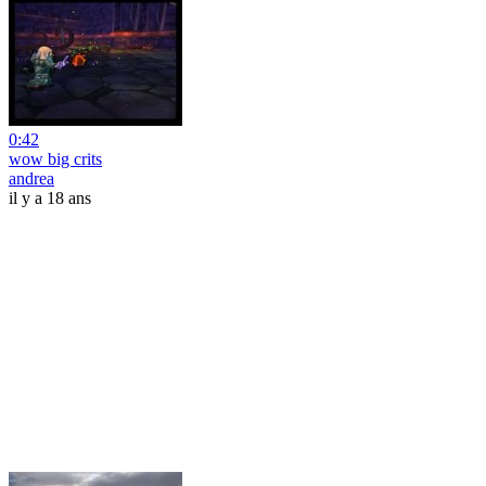
0:42
wow big crits
andrea
il y a 18 ans