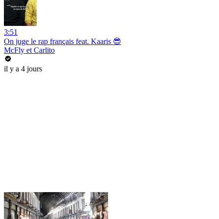
3:51
On juge le rap français feat. Kaaris 😎
McFly et Carlito
il y a 4 jours