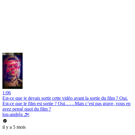
1:06
Est-ce que je devais sortir cette vidéo avant la sortie du film ? Oui.
Est-ce que le film est sortie ? Oui……Mais c’est pas grave, vous en
avez pensé quoi du film ?
lou-andréa ౨ৎ
il y a 5 mois