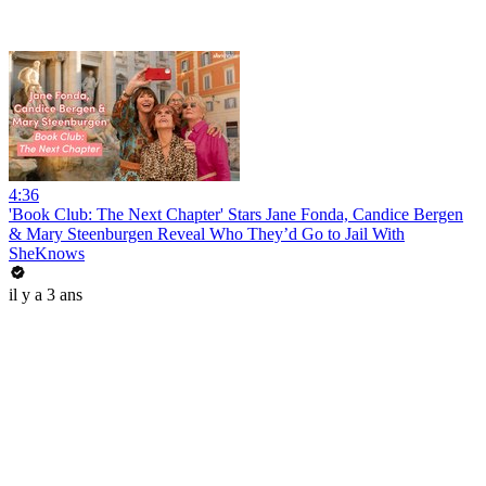
4:36
'Book Club: The Next Chapter' Stars Jane Fonda, Candice Bergen
& Mary Steenburgen Reveal Who They’d Go to Jail With
SheKnows
il y a 3 ans