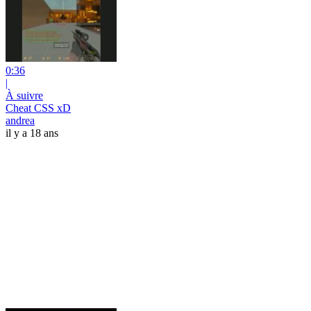
0:36
|
À suivre
Cheat CSS xD
andrea
il y a 18 ans