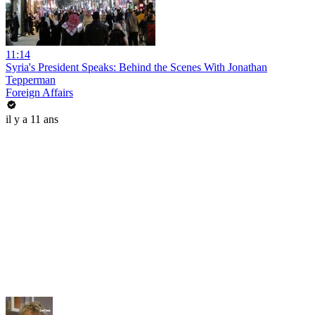
11:14
Syria's President Speaks: Behind the Scenes With Jonathan
Tepperman
Foreign Affairs
il y a 11 ans