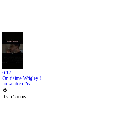
0:12
On t’aime Wrigley !
lou-andréa ౨ৎ
il y a 5 mois