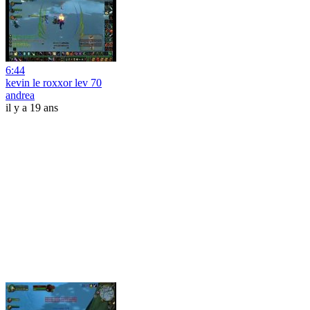
6:44
kevin le roxxor lev 70
andrea
il y a 19 ans