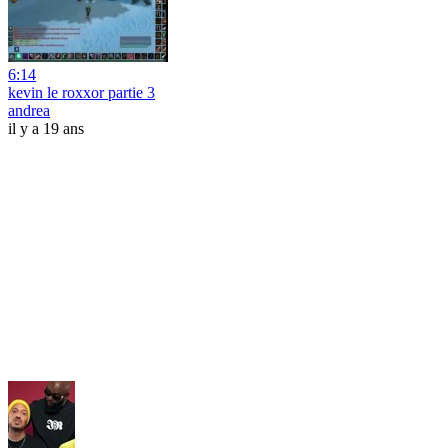
6:14
kevin le roxxor partie 3
andrea
il y a 19 ans