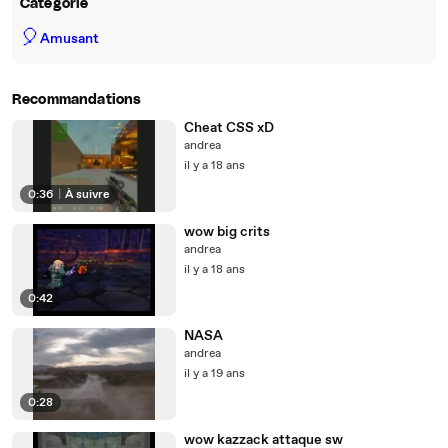
Catégorie
🎈
Amusant
Recommandations
Cheat CSS xD
andrea
il y a 18 ans
0:36
|
À suivre
wow big crits
andrea
il y a 18 ans
0:42
NASA
andrea
il y a 19 ans
0:28
wow kazzack attaque sw