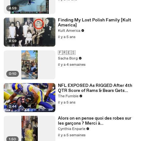
4:59
Finding My Lost Polish Family [Kult
America]
Kult America
il y a 5 ans
8:59
🇫🇷🇪🇸
Sacha Borg
il y a 4 semaines
0:10
NFL EXPOSED As RIGGED After 4th
QTR Score of Rams & Bears Gets
Posted On Screen During 1st Half
The Fumble
il y a 5 ans
2:44
Alors on en pense quoi des robes sur
les garçons ? Merci à
@studio_paillette prêt*
Cynthia Enparle
il y a 5 semaines
1:50