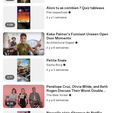
Alors tu as combien ? Quiz tableaux
Pierrespectives
il y a 1 semaine
1:06
Keke Palmer’s Funniest Unseen Open
Door Moments
Architectural Digest
il y a 6 semaines
9:07
Petite finale
Sacha Borg
il y a 3 semaines
0:11
Penélope Cruz, Olivia Wilde, and Seth
Rogen Discuss Their Worst Double
Dates | The Mini Interview
The New Yorker
il y a 6 semaines
8:35