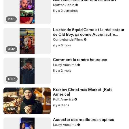
Nouvelle série d'horreur de Netflix
Matteo Sapin
il y a 2 semaines
2:13
La star de Squid Game et le réalisateur
de Old Boy, ça donne Aucun autre
choix. Est-ce le chef-d’œuvre annoncé
Contrebande Films
?
il y a 6 mois
3:32
Comment la rendre heureuse
Laury Aucalme
il y a 2 mois
0:27
Kraków Christmas Market [Kult
America]
Kult America
il y a 8 ans
5:06
Accoster des meilleures copines
Laury Aucalme