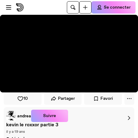
Passer au player
Passer au contenu principal
Se connecter
10
Partager
Favori
Suivre
andrea
kevin le roxxor partie 3
il y a 19 ans