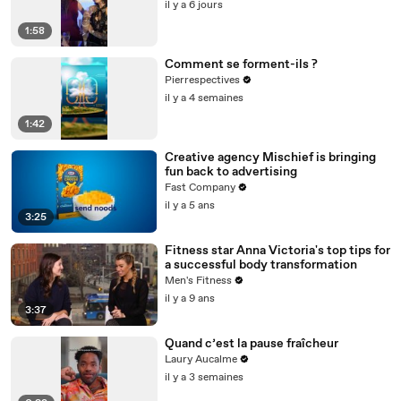
il y a 6 jours
1:58
Comment se forment-ils ?
Pierrespectives
il y a 4 semaines
1:42
Creative agency Mischief is bringing
fun back to advertising
Fast Company
il y a 5 ans
3:25
Fitness star Anna Victoria's top tips for
a successful body transformation
Men's Fitness
il y a 9 ans
3:37
Quand c’est la pause fraîcheur
Laury Aucalme
il y a 3 semaines