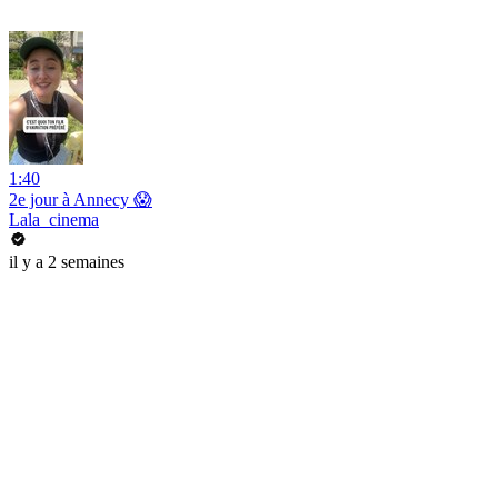
1:40
2e jour à Annecy 😱
Lala_cinema
il y a 2 semaines