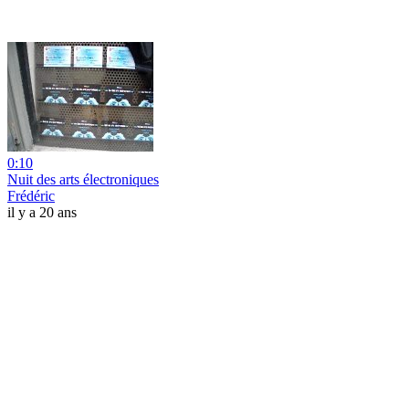
0:10
Nuit des arts électroniques
Frédéric
il y a 20 ans