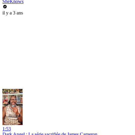
SheKnows
il y a 3 ans
1:53
Dark Angel : La série sacrifiée de James Cameron