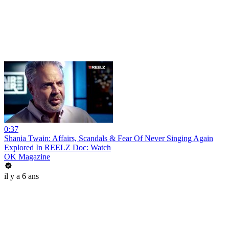
0:37
Shania Twain: Affairs, Scandals & Fear Of Never Singing Again
Explored In REELZ Doc: Watch
OK Magazine
il y a 6 ans