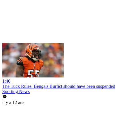
1:46
The Tuck Rules: Bengals Burfict should have been suspended
Sporting News
il y a 12 ans