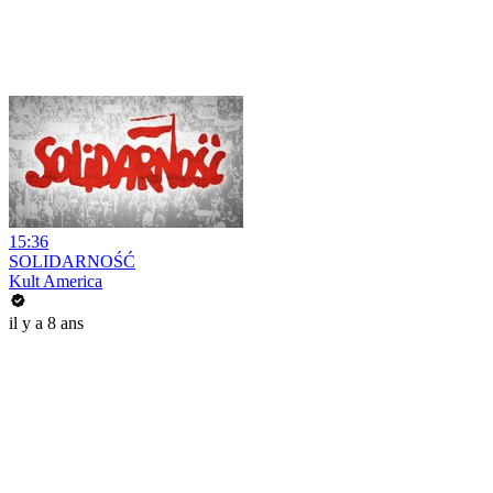
15:36
SOLIDARNOŚĆ
Kult America
il y a 8 ans