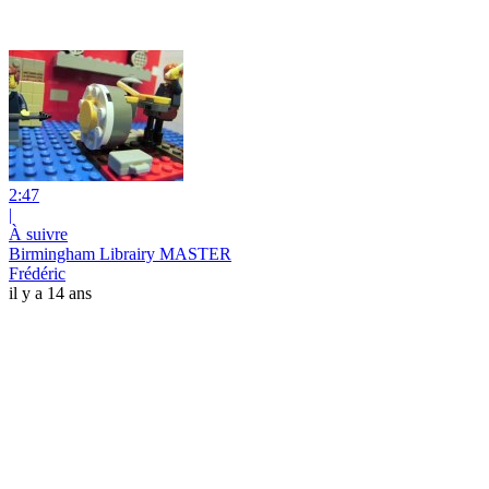
2:47
|
À suivre
Birmingham Librairy MASTER
Frédéric
il y a 14 ans