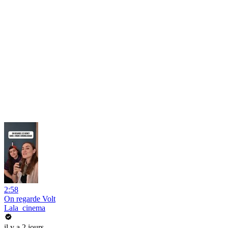
2:58
On regarde Volt
Lala_cinema
il y a 2 jours