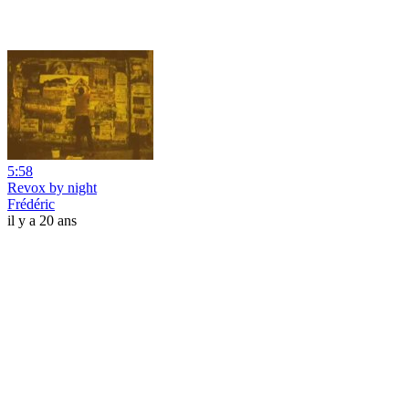
5:58
Revox by night
Frédéric
il y a 20 ans