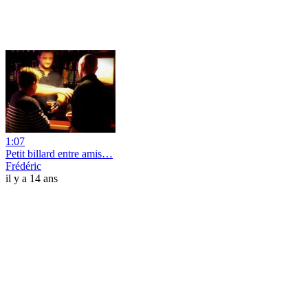
1:07
Petit billard entre amis…
Frédéric
il y a 14 ans