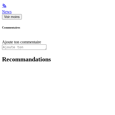
🗞
News
Voir moins
Commentaires
Ajoute ton commentaire
Recommandations