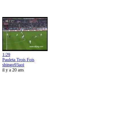
1:29
Pauleta Trois Fois
shingo93aoi
il y a 20 ans