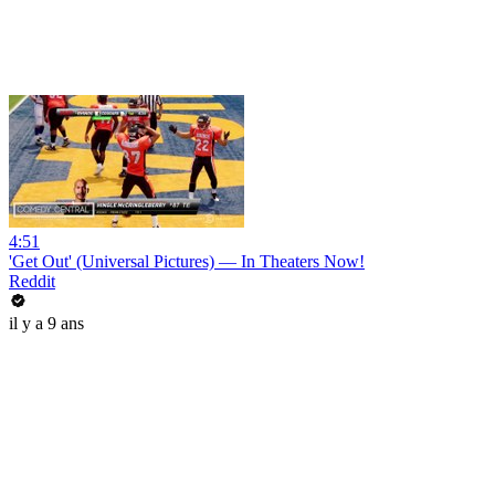
4:51
'Get Out' (Universal Pictures) — In Theaters Now!
Reddit
il y a 9 ans