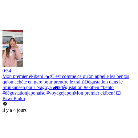
0:54
Mon premier ekiben! 🍱(C'est comme ça qu'on appelle les bentos
qu'on achète en gare pour prendre le train)Dégustation dans le
Shinkansen pour Nagoya 🚄#dégustation #ekiben #bento
#dégustationjaponaise #voyagejaponMon premier ekiben! 🍱
Kiwi Pinku
il y a 4 jours