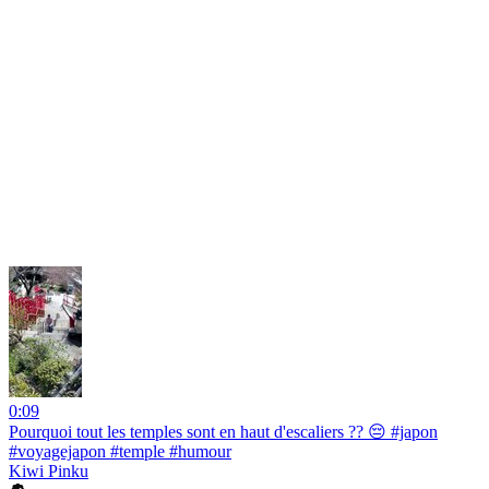
0:09
Pourquoi tout les temples sont en haut d'escaliers ?? 😔 #japon
#voyagejapon #temple #humour
Kiwi Pinku