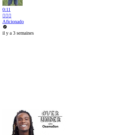
0:11
💇🏻‍♂️
Aficionado
il y a 3 semaines