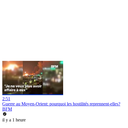
2:51
Guerre au Moyen-Orient: pourquoi les hostilités reprennent-elles?
BFM
il y a 1 heure