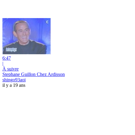
6:47
|
À suivre
Stephane Guillon Chez Ardisson
shingo93aoi
il y a 19 ans