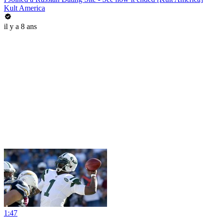
Kult America
il y a 8 ans
1:47