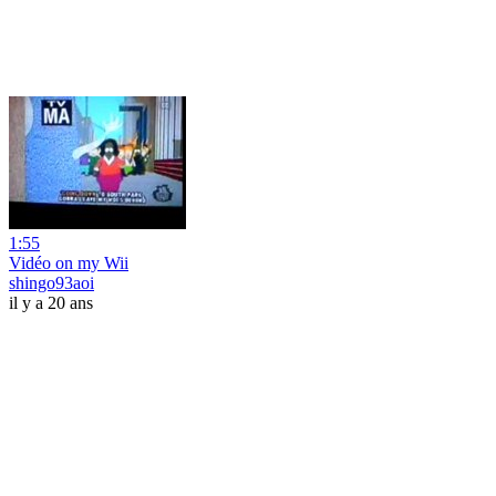
1:55
Vidéo on my Wii
shingo93aoi
il y a 20 ans