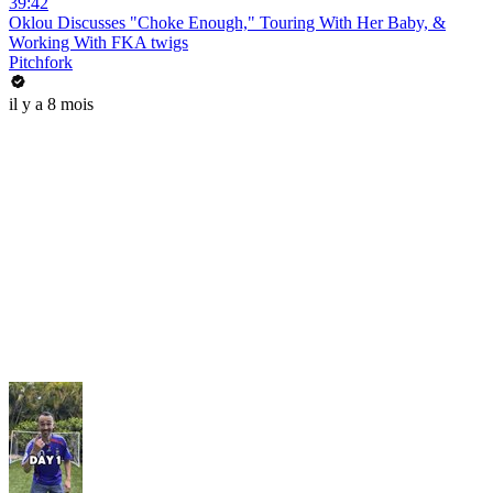
39:42
Oklou Discusses "Choke Enough," Touring With Her Baby, &
Working With FKA twigs
Pitchfork
il y a 8 mois