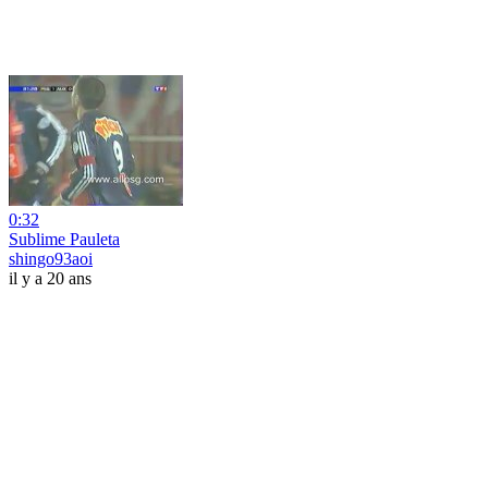
0:32
Sublime Pauleta
shingo93aoi
il y a 20 ans