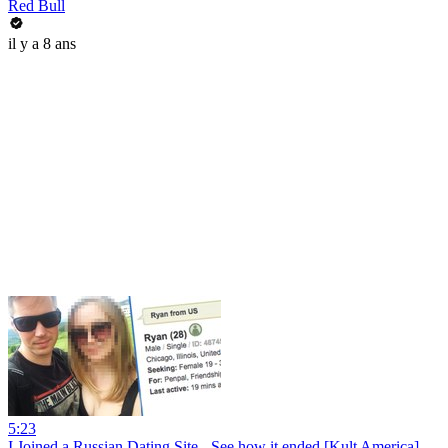
Red Bull
il y a 8 ans
5:23
I Joined a Russian Dating Site - See how it ended [Kult America]