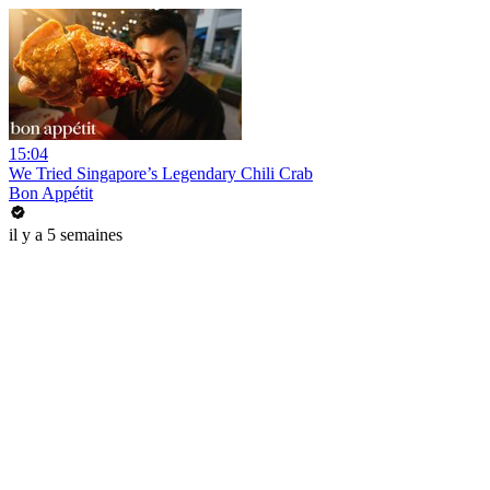
15:04
We Tried Singapore’s Legendary Chili Crab
Bon Appétit
il y a 5 semaines