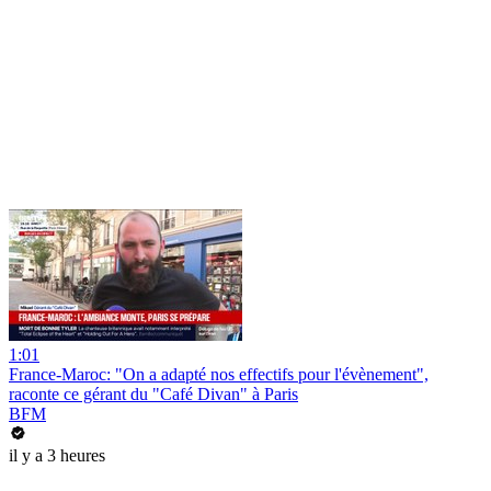
1:01
France-Maroc: "On a adapté nos effectifs pour l'évènement",
raconte ce gérant du "Café Divan" à Paris
BFM
il y a 3 heures