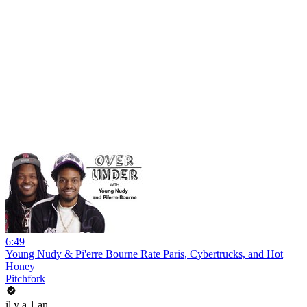
6:49
Young Nudy & Pi'erre Bourne Rate Paris, Cybertrucks, and Hot
Honey
Pitchfork
il y a 1 an