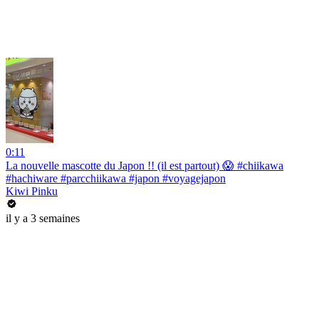
0:11
La nouvelle mascotte du Japon !! (il est partout) 😱 #chiikawa
#hachiware #parcchiikawa #japon #voyagejapon
Kiwi Pinku
il y a 3 semaines