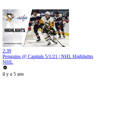
2:39
Penguins @ Capitals 5/1/21 | NHL Highlights
NHL
il y a 5 ans