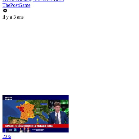
ThePostGame
il y a 3 ans
2:06