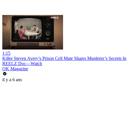
1:15
Killer Steven Avery’s Prison Cell Mate Shares Murderer’s Secrets In
REELZ Doc—Watch
OK Magazine
il y a 6 ans