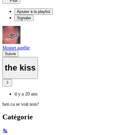
Plus
Ajouter à la playlist
Signaler
Moinet aurélie
Suivre
the kiss
il y a 20 ans
ben ca se voit non?
Catégorie
🗞