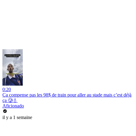
0:20
Ça compense pas les 98$ de train pour aller au stade mais c’est déjà
ça 🥲💧
Aficionado
il y a 1 semaine