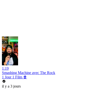
1:19
Smashing Machine avec The Rock
1 Jour 1 Film 🍿
il y a 3 jours