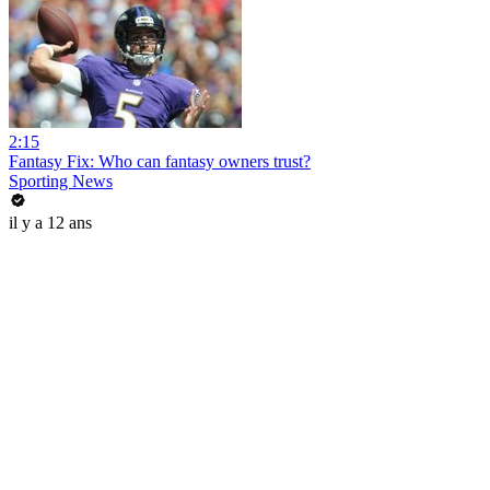
2:15
Fantasy Fix: Who can fantasy owners trust?
Sporting News
il y a 12 ans