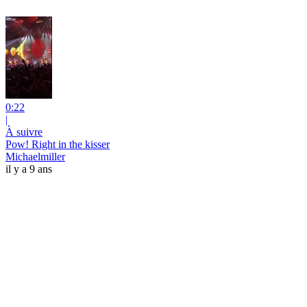
0:22
|
À suivre
Pow! Right in the kisser
Michaelmiller
il y a 9 ans