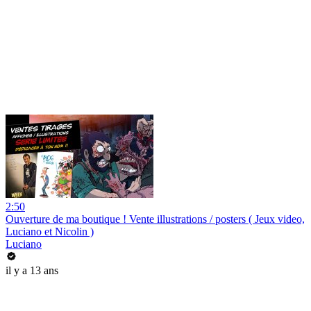
2:50
Ouverture de ma boutique ! Vente illustrations / posters ( Jeux video,
Luciano et Nicolin )
Luciano
il y a 13 ans