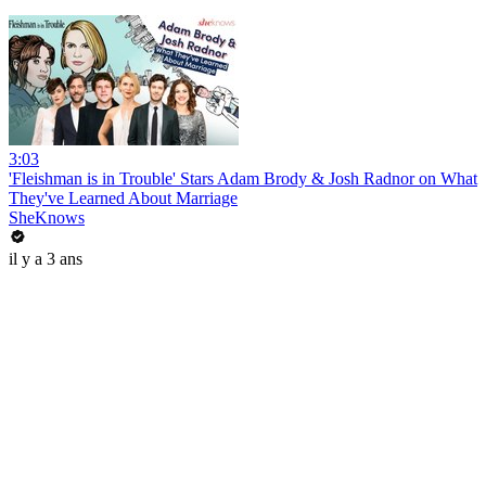
3:03
'Fleishman is in Trouble' Stars Adam Brody & Josh Radnor on What
They've Learned About Marriage
SheKnows
il y a 3 ans