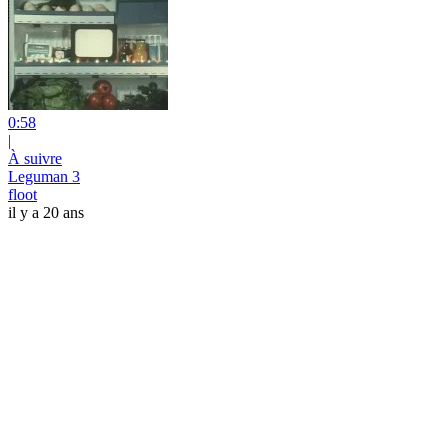
0:58
|
À suivre
Leguman 3
floot
il y a 20 ans