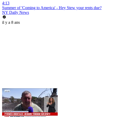
4:13
Summer of 'Coming to America' - Hey Stew your rents due?
NY Daily News
il y a 8 ans