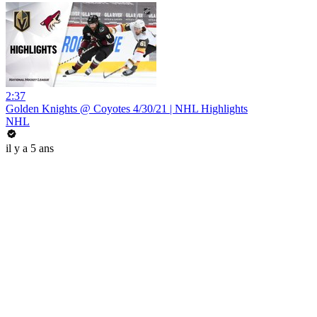
2:37
Golden Knights @ Coyotes 4/30/21 | NHL Highlights
NHL
il y a 5 ans