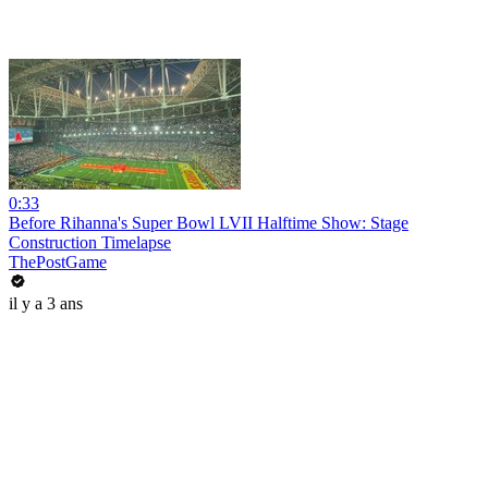
0:33
Before Rihanna's Super Bowl LVII Halftime Show: Stage
Construction Timelapse
ThePostGame
il y a 3 ans