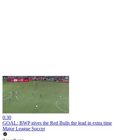
0:30
GOAL: BWP gives the Red Bulls the lead in extra time
Major League Soccer