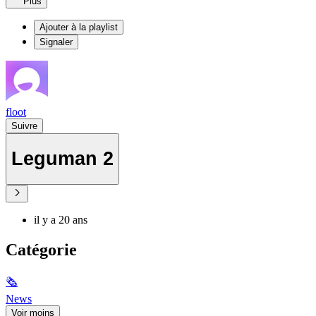
Plus
Ajouter à la playlist
Signaler
floot
Suivre
Leguman 2
il y a 20 ans
Catégorie
🗞
News
Voir moins