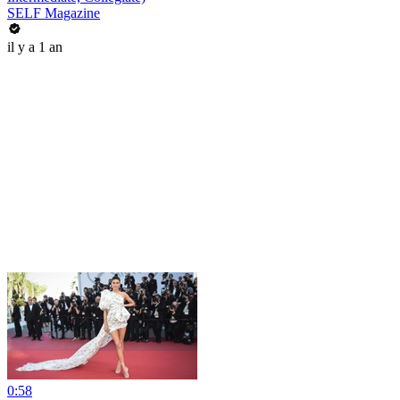
SELF Magazine
il y a 1 an
0:58