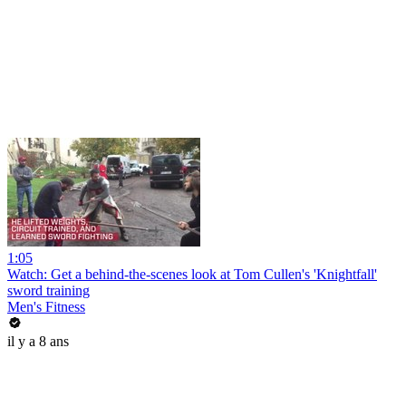
1:05
Watch: Get a behind-the-scenes look at Tom Cullen's 'Knightfall'
sword training
Men's Fitness
il y a 8 ans