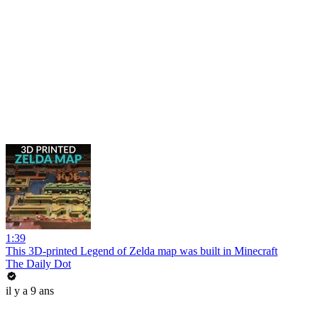
1:39
This 3D-printed Legend of Zelda map was built in Minecraft
The Daily Dot
il y a 9 ans