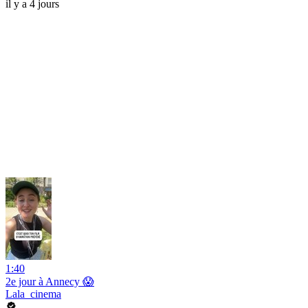
il y a 4 jours
1:40
2e jour à Annecy 😱
Lala_cinema