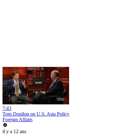
7:43
Tom Donilon on U.S. Asia Policy
Foreign Affairs
il y a 12 ans