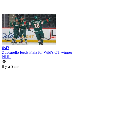
0:43
Zuccarello feeds Fiala for Wild's OT winner
NHL
il y a 5 ans