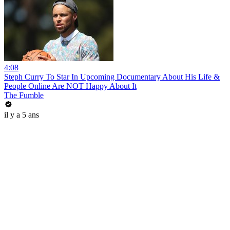
4:08
Steph Curry To Star In Upcoming Documentary About His Life &
People Online Are NOT Happy About It
The Fumble
il y a 5 ans