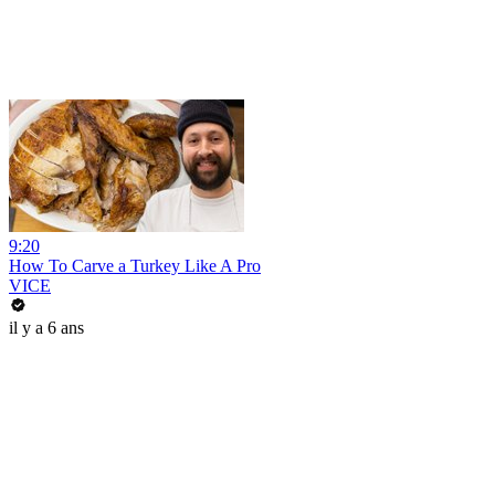
9:20
How To Carve a Turkey Like A Pro
VICE
il y a 6 ans