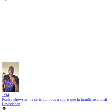
1:34
Punky Brewster : la série qui nous a appris que la famille se choisit
Lavisdeben