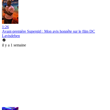
1:26
Avant-première Supergirl : Mon avis honnête sur le film DC
Lavisdeben
il y a 1 semaine