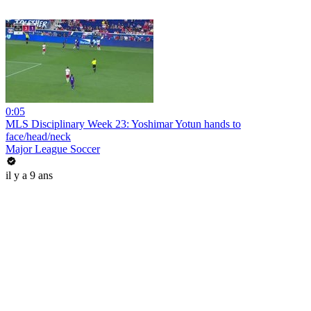
0:05
MLS Disciplinary Week 23: Yoshimar Yotun hands to
face/head/neck
Major League Soccer
il y a 9 ans