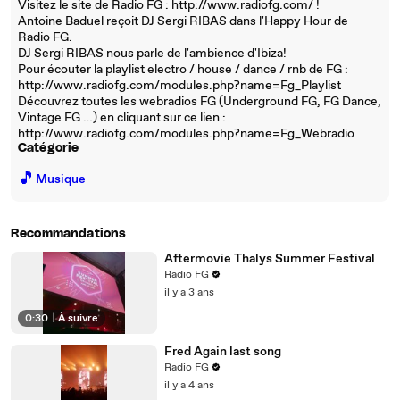
Visitez le site de Radio FG : http://www.radiofg.com/ !
Antoine Baduel reçoit DJ Sergi RIBAS dans l'Happy Hour de
Radio FG.
DJ Sergi RIBAS nous parle de l'ambience d'Ibiza!
Pour écouter la playlist electro / house / dance / rnb de FG :
http://www.radiofg.com/modules.php?name=Fg_Playlist
Découvrez toutes les webradios FG (Underground FG, FG Dance,
Vintage FG …) en cliquant sur ce lien :
http://www.radiofg.com/modules.php?name=Fg_Webradio
Catégorie
🎵
Musique
Recommandations
Aftermovie Thalys Summer Festival
Radio FG
il y a 3 ans
0:30
|
À suivre
Fred Again last song
Radio FG
il y a 4 ans