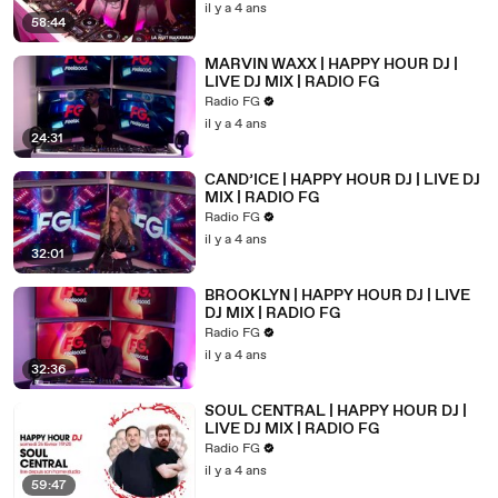
il y a 4 ans
58:44
MARVIN WAXX | HAPPY HOUR DJ |
LIVE DJ MIX | RADIO FG
Radio FG
il y a 4 ans
24:31
CAND’ICE | HAPPY HOUR DJ | LIVE DJ
MIX | RADIO FG
Radio FG
il y a 4 ans
32:01
BROOKLYN | HAPPY HOUR DJ | LIVE
DJ MIX | RADIO FG
Radio FG
il y a 4 ans
32:36
SOUL CENTRAL | HAPPY HOUR DJ |
LIVE DJ MIX | RADIO FG
Radio FG
il y a 4 ans
59:47