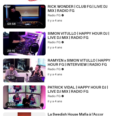
RICK WONDER | CLUB FG | LIVE DJ
MIX | RADIO FG
Radio FG
il y a 4 ans
59:56
SIMON VITULLO | HAPPY HOUR DJ |
LIVE DJ MIX | RADIO FG
Radio FG
il y a 4 ans
29:15
RAMYEN x SIMON VITULLO | HAPPY
HOUR FG | INTERVIEW | RADIO FG
Radio FG
il y a 4 ans
10:51
PATRICK VIDAL | HAPPY HOUR DJ |
LIVE DJ MIX | RADIO FG
Radio FG
il y a 4 ans
32:03
La Swedish House Mafia à l'Accor