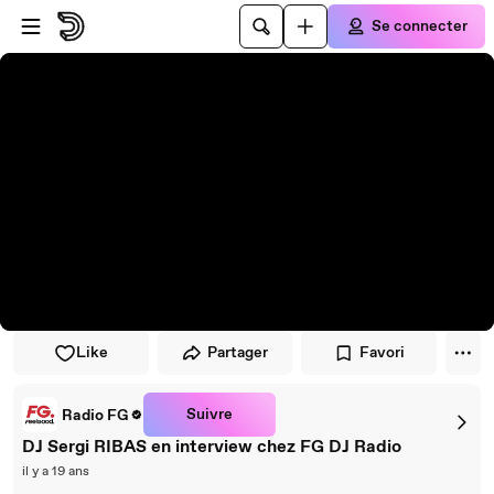
Passer au player
Passer au contenu principal
Se connecter
Like
Partager
Favori
Suivre
Radio FG
DJ Sergi RIBAS en interview chez FG DJ Radio
il y a 19 ans