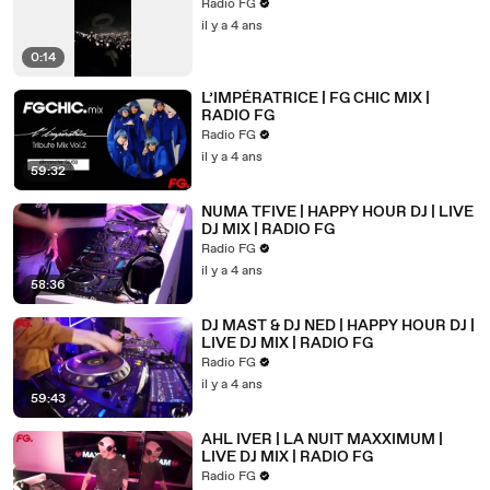
Radio FG
il y a 4 ans
0:14
L’IMPÉRATRICE | FG CHIC MIX |
RADIO FG
Radio FG
il y a 4 ans
59:32
NUMA TFIVE | HAPPY HOUR DJ | LIVE
DJ MIX | RADIO FG
Radio FG
il y a 4 ans
58:36
DJ MAST & DJ NED | HAPPY HOUR DJ |
LIVE DJ MIX | RADIO FG
Radio FG
il y a 4 ans
59:43
AHL IVER | LA NUIT MAXXIMUM |
LIVE DJ MIX | RADIO FG
Radio FG