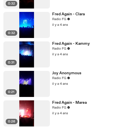
0:32
Fred Again - Clara
Radio FG
il y a 4 ans
0:32
Fred Again - Kammy
Radio FG
il y a 4 ans
0:31
Joy Anonymous
Radio FG
il y a 4 ans
0:21
Fred Again - Marea
Radio FG
il y a 4 ans
0:26