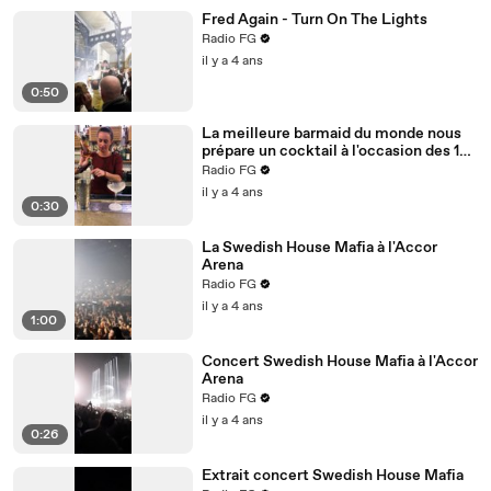
Fred Again - Turn On The Lights
Radio FG
il y a 4 ans
0:50
La meilleure barmaid du monde nous
prépare un cocktail à l'occasion des 10
ans du Paris Cocktail Festival
Radio FG
il y a 4 ans
0:30
La Swedish House Mafia à l'Accor
Arena
Radio FG
il y a 4 ans
1:00
Concert Swedish House Mafia à l'Accor
Arena
Radio FG
il y a 4 ans
0:26
Extrait concert Swedish House Mafia